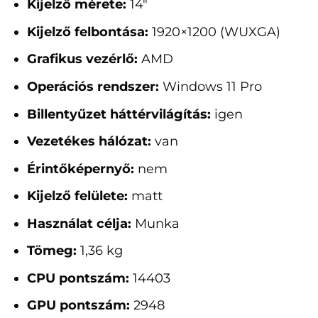
Kijelző mérete:
14"
Kijelző felbontása:
1920×1200 (WUXGA)
Grafikus vezérlő:
AMD
Operációs rendszer:
Windows 11 Pro
Billentyűzet háttérvilágítás:
igen
Vezetékes hálózat:
van
Érintőképernyő:
nem
Kijelző felülete:
matt
Használat célja:
Munka
Tömeg:
1,36 kg
CPU pontszám:
14403
GPU pontszám:
2948