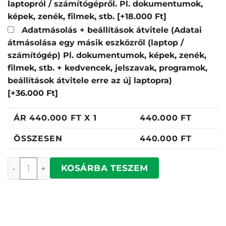
laptopról / számítógépről. Pl. dokumentumok,
képek, zenék, filmek, stb.
[+18.000 Ft]
Adatmásolás + beállítások átvitele (Adatai
átmásolása egy másik eszközről (laptop /
számítógép) Pl. dokumentumok, képek, zenék,
filmek, stb. + kedvencek, jelszavak, programok,
beállítások átvitele erre az új laptopra)
[+36.000 Ft]
ÁR
440.000
FT X 1
440.000
FT
ÖSSZESEN
440.000
FT
Dell Pro mennyiség
KOSÁRBA TESZEM