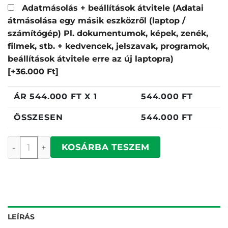
Adatmásolás + beállítások átvitele (Adatai
átmásolása egy másik eszközről (laptop /
számítógép) Pl. dokumentumok, képek, zenék,
filmek, stb. + kedvencek, jelszavak, programok,
beállítások átvitele erre az új laptopra)
[+36.000 Ft]
ÁR
544.000
FT X 1
544.000
FT
ÖSSZESEN
544.000
FT
Dell Pro 14 Plus mennyiség
KOSÁRBA TESZEM
LEÍRÁS