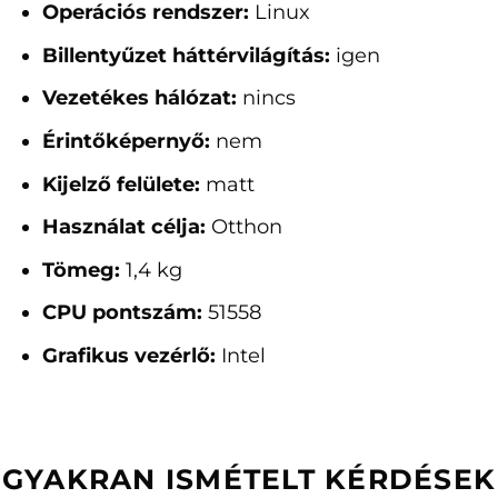
Operációs rendszer:
Linux
Billentyűzet háttérvilágítás:
igen
Vezetékes hálózat:
nincs
Érintőképernyő:
nem
Kijelző felülete:
matt
Használat célja:
Otthon
Tömeg:
1,4 kg
CPU pontszám:
51558
Grafikus vezérlő:
Intel
GYAKRAN ISMÉTELT KÉRDÉSEK