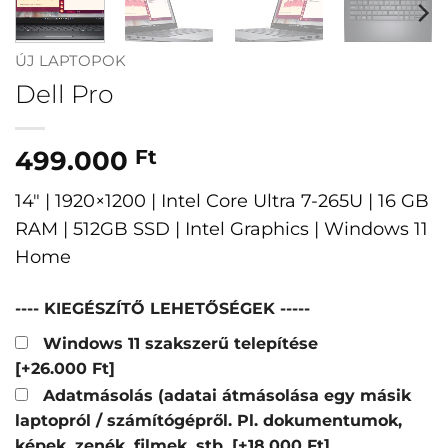
ÚJ LAPTOPOK
Dell Pro
499.000
Ft
14″ | 1920×1200 | Intel Core Ultra 7-265U | 16 GB
RAM | 512GB SSD | Intel Graphics | Windows 11
Home
---- KIEGÉSZÍTŐ LEHETŐSÉGEK -----
Windows 11 szakszerű telepítése
[+26.000 Ft]
Adatmásolás (adatai átmásolása egy másik
laptopról / számítógépről. Pl. dokumentumok,
képek, zenék, filmek, stb.
[+18.000 Ft]