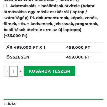
Adatmásolás + beállítások átvitele (Adatai
átmásolása egy másik eszközről (laptop /
számítógép) Pl. dokumentumok, képek, zenék,
filmek, stb. + kedvencek, jelszavak, programok,
beállítások átvitele erre az új laptopra)
[+36.000 Ft]
ÁR
499.000
FT X 1
499.000
FT
ÖSSZESEN
499.000
FT
Dell Pro mennyiség
KOSÁRBA TESZEM
LEÍRÁS