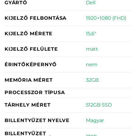
Dell
GYÁRTÓ
1920×1080 (FHD)
KIJELZŐ FELBONTÁSA
15,6"
KIJELZŐ MÉRETE
matt
KIJELZŐ FELÜLETE
nem
ÉRINTŐKÉPERNYŐ
32GB
MEMÓRIA MÉRET
PROCESSZOR TÍPUSA
512GB SSD
TÁRHELY MÉRET
Magyar
BILLENTYŰZET NYELVE
BILLENTYŰZET
igen