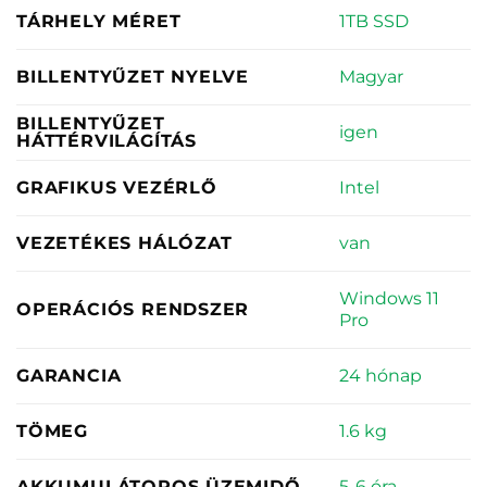
1TB SSD
TÁRHELY MÉRET
Magyar
BILLENTYŰZET NYELVE
BILLENTYŰZET
igen
HÁTTÉRVILÁGÍTÁS
Intel
GRAFIKUS VEZÉRLŐ
van
VEZETÉKES HÁLÓZAT
Windows 11
OPERÁCIÓS RENDSZER
Pro
24 hónap
GARANCIA
1.6 kg
TÖMEG
5-6 óra
AKKUMULÁTOROS ÜZEMIDŐ