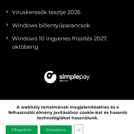
Víruskeresők tesztje 2026
Windows billentyűparancsok
Windows 10 ingyenes frissítés 2027.
októberig
A webhely tartalmának megjelenítéséhez és a
felhasználói élmény javításához cookie-kat és hasonló
© 2010 - 2026 PCMENTOR SZERVIZ KFT. |
technológiákat használunk.
SZÁMÍTÓGÉP ÉS LAPTOP KERESKEDÉS ÉS
CLOSE GDPR COOKIE B
Elfogadom
Elutasítom
SZERVIZ