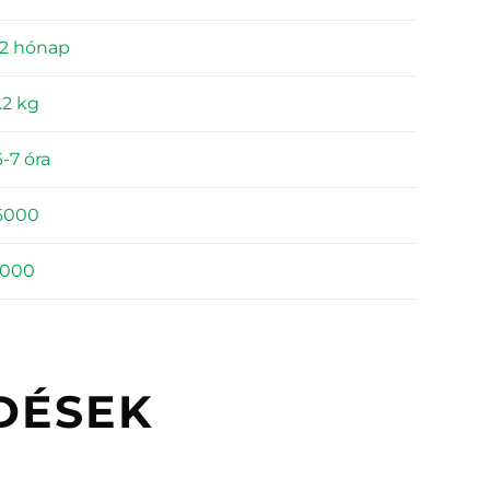
12 hónap
1.2 kg
6-7 óra
6000
1000
DÉSEK