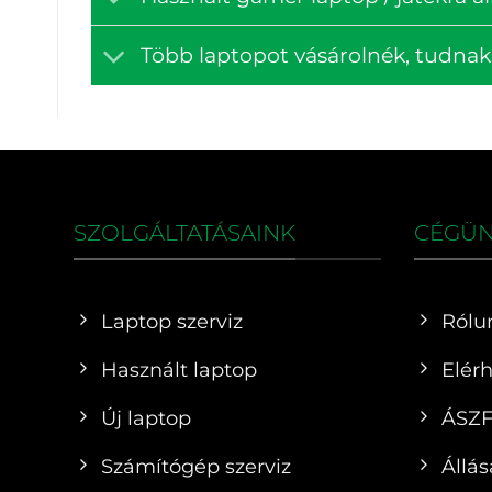
Több laptopot vásárolnék, tudna
SZOLGÁLTATÁSAINK
CÉGÜ
Laptop szerviz
Rólu
Használt laptop
Elér
Új laptop
ÁSZ
Számítógép szerviz
Állás