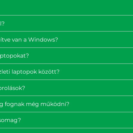
l?
pítve van a Windows?
laptopokat?
zleti laptopok között?
orolások?
ig fognak még működni?
rcsomag?