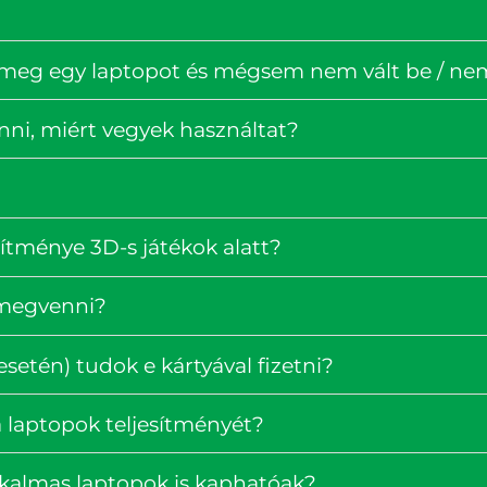
 meg egy laptopot és mégsem nem vált be / nem 
enni, miért vegyek használtat?
ítménye 3D-s játékok alatt?
 megvenni?
setén) tudok e kártyával fizetni?
 laptopok teljesítményét?
lkalmas laptopok is kaphatóak?