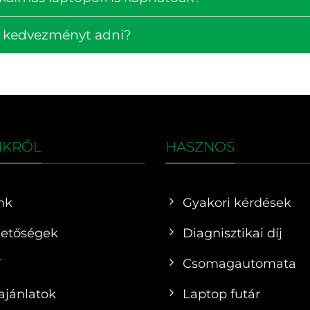
k kedvezményt adni?
NKRŐL
HASZNOS
nk
Gyakori kérdések
hetőségek
Diagnisztikai díj
F
Csomagautomata
ajánlatok
Laptop futár