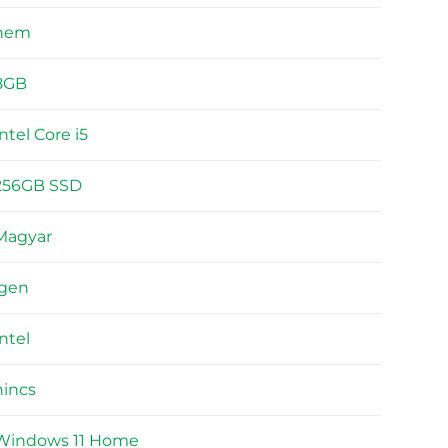
nem
8GB
Intel Core i5
256GB SSD
Magyar
igen
Intel
nincs
Windows 11 Home