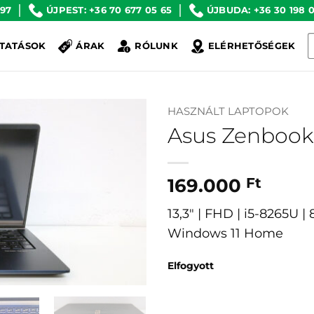
 97
ÚJPEST: +36 70 677 05 65
ÚJBUDA: +36 30 198 0
K
TATÁSOK
ÁRAK
RÓLUNK
ELÉRHETŐSÉGEK
a
k
HASZNÁLT LAPTOPOK
Asus Zenbook
169.000
Ft
13,3″ | FHD | i5-8265U 
Windows 11 Home
Elfogyott