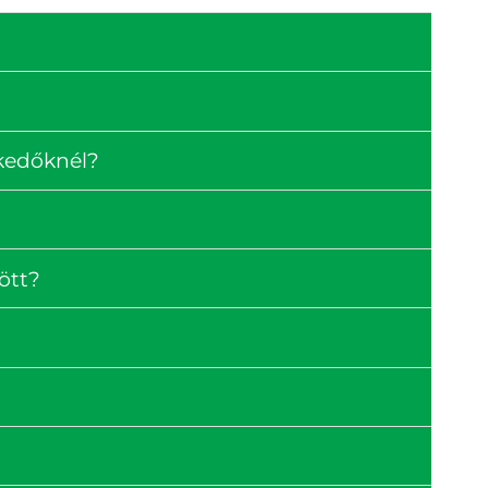
skedőknél?
ött?