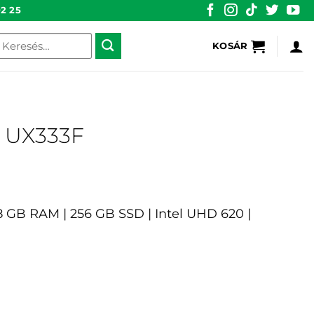
2 25
eresés
KOSÁR
övetkezőre:
 UX333F
| 8 GB RAM | 256 GB SSD | Intel UHD 620 |