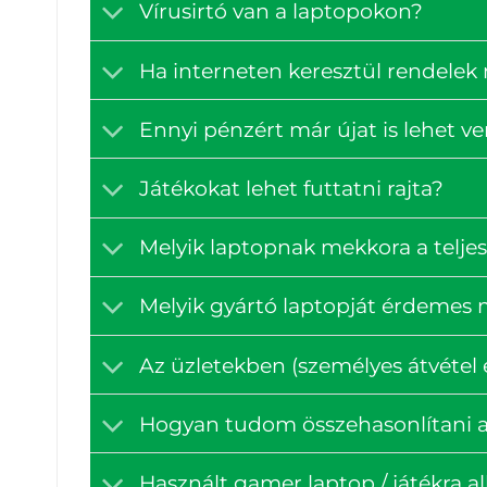
Vírusirtó van a laptopokon?
Ha interneten keresztül rendelek
Ennyi pénzért már újat is lehet v
Játékokat lehet futtatni rajta?
Melyik laptopnak mekkora a teljes
Melyik gyártó laptopját érdemes
Az üzletekben (személyes átvétel e
Hogyan tudom összehasonlítani a
Használt gamer laptop / játékra a