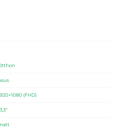
Otthon
Asus
1920×1080 (FHD)
3,3"
matt