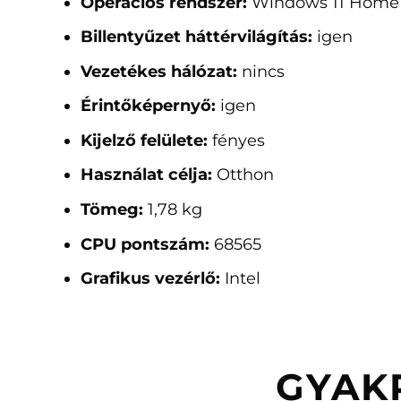
Operációs rendszer:
Windows 11 Home
Billentyűzet háttérvilágítás:
igen
Vezetékes hálózat:
nincs
Érintőképernyő:
igen
Kijelző felülete:
fényes
Használat célja:
Otthon
Tömeg:
1,78 kg
CPU pontszám:
68565
Grafikus vezérlő:
Intel
GYAK