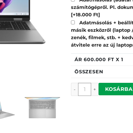
számítógépről. Pl. dokum
[+18.000 Ft]
Adatmásolás + beállí
másik eszközről (laptop
zenék, filmek, stb. + ke
átvitele erre az új lapto
ÁR
600.000
FT X 1
ÖSSZESEN
Asus TP3607AA-SI030W
KOSÁRBA