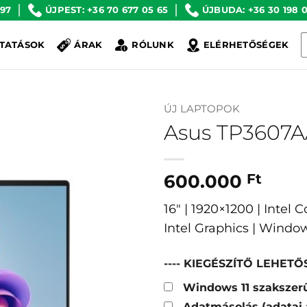
 97
ÚJPEST: +36 70 677 05 65
ÚJBUDA: +36 30 198 0
K
TATÁSOK
ÁRAK
RÓLUNK
ELÉRHETŐSÉGEK
a
k
ÚJ LAPTOPOK
Asus TP3607
600.000
Ft
16″ | 1920×1200 | Intel 
Intel Graphics | Windo
---- KIEGÉSZÍTŐ LEHETŐS
Windows 11 szakszerű
Adatmásolás (adatai 