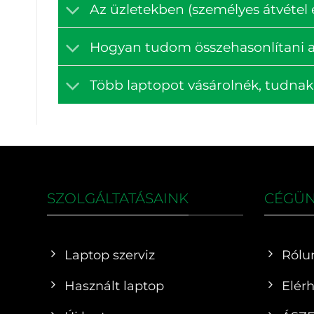
Az üzletekben (személyes átvétel e
Hogyan tudom összehasonlítani a
Több laptopot vásárolnék, tudna
SZOLGÁLTATÁSAINK
CÉGÜ
Laptop szerviz
Rólu
Használt laptop
Elér