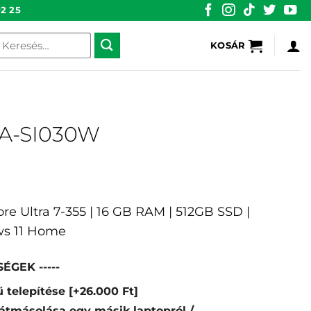
2 25
eresés
KOSÁR
övetkezőre:
AA-SI030W
Core Ultra 7-355 | 16 GB RAM | 512GB SSD |
ws 11 Home
ÉGEK -----
 telepítése
[+26.000 Ft]
átmásolása egy másik laptopról /