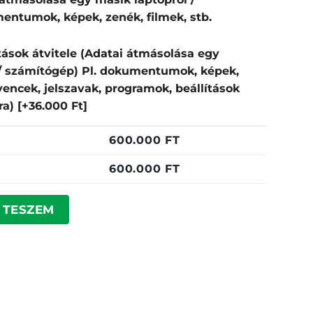
entumok, képek, zenék, filmek, stb.
tások átvitele (Adatai átmásolása egy
 / számítógép) Pl. dokumentumok, képek,
dvencek, jelszavak, programok, beállítások
pra)
[+36.000 Ft]
600.000
FT
600.000
FT
 mennyiség
 TESZEM