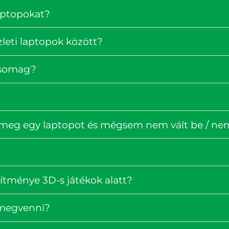
laptopokat?
zleti laptopok között?
rcsomag?
 meg egy laptopot és mégsem nem vált be / nem 
ítménye 3D-s játékok alatt?
 megvenni?