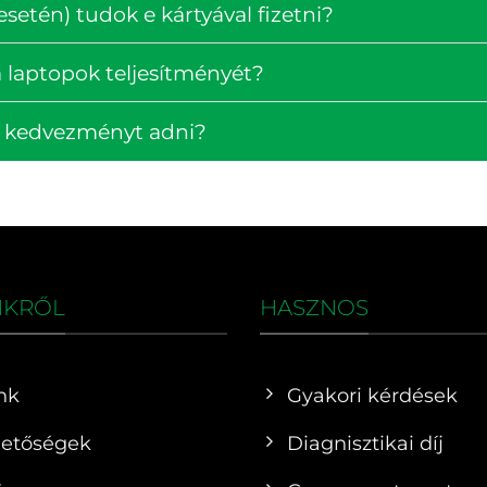
setén) tudok e kártyával fizetni?
 laptopok teljesítményét?
k kedvezményt adni?
NKRŐL
HASZNOS
nk
Gyakori kérdések
hetőségek
Diagnisztikai díj