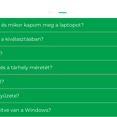
ség és mikor kapom meg a laptopot?
 a kiválasztásban?
?
és a tárhely méretét?
l?
tyűzete?
pítve van a Windows?