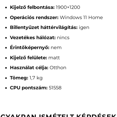
Kijelző felbontása:
1900×1200
Operációs rendszer:
Windows 11 Home
Billentyűzet háttérvilágítás:
igen
Vezetékes hálózat:
nincs
Érintőképernyő:
nem
Kijelző felülete:
matt
Használat célja:
Otthon
Tömeg:
1,7 kg
CPU pontszám:
51558
GYAKRAN ISMÉTELT KÉRDÉSEK