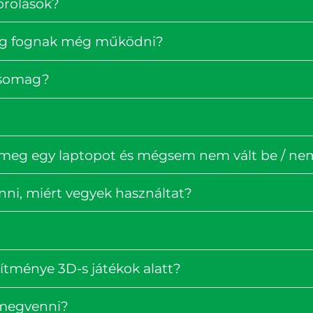
orolások?
ig fognak még működni?
rcsomag?
 meg egy laptopot és mégsem nem vált be / nem 
enni, miért vegyek használtat?
ítménye 3D-s játékok alatt?
 megvenni?