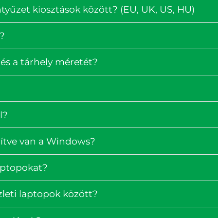
tyűzet kiosztások között? (EU, UK, US, HU)
?
és a tárhely méretét?
l?
pítve van a Windows?
laptopokat?
zleti laptopok között?