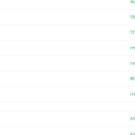
A
1
17
m
n
8
In
M
i