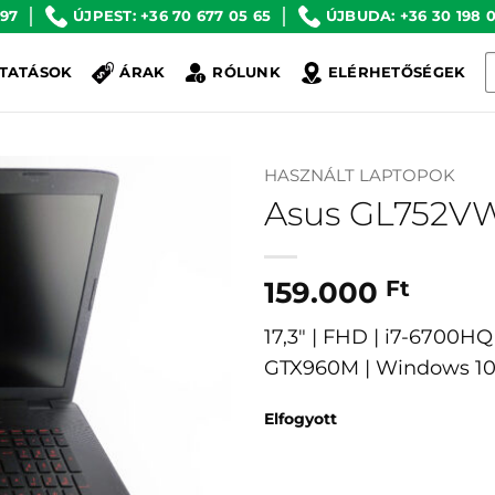
 97
ÚJPEST: +36 70 677 05 65
ÚJBUDA: +36 30 198 0
K
TATÁSOK
ÁRAK
RÓLUNK
ELÉRHETŐSÉGEK
a
k
HASZNÁLT LAPTOPOK
Asus GL752V
159.000
Ft
17,3″ | FHD | i7-6700H
GTX960M | Windows 1
Elfogyott