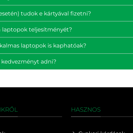
setén) tudok e kártyával fizetni?
 laptopok teljesítményét?
lkalmas laptopok is kaphatóak?
k kedvezményt adni?
NKRŐL
HASZNOS