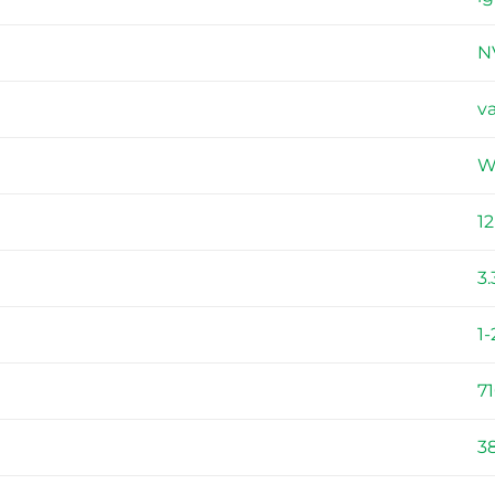
N
v
W
1
3.
1-
7
3