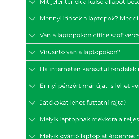
Mit jelentenek a külső állapot bes
Mennyi idősek a laptopok? Medd
Van a laptopokon office szoftve
Vírusirtó van a laptopokon?
Ha interneten keresztül rendelek
Ennyi pénzért már újat is lehet v
Játékokat lehet futtatni rajta?
Melyik laptopnak mekkora a teljes
Melyik gyártó laptopját érdemes