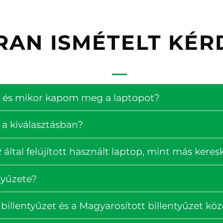
RAN ISMÉTELT KÉR
ség és mikor kapom meg a laptopot?
 a kiválasztásban?
ltal felújított használt laptop, mint más kere
tyűzete?
billentyűzet és a Magyarosított billentyűzet köz