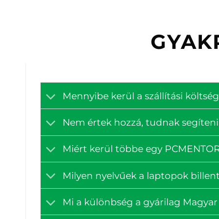
GYAK
Mennyibe kerül a szállítási költ
Nem értek hozzá, tudnak segíteni
Miért kerül többe egy PCMENTOR á
Milyen nyelvűek a laptopok billen
Mi a különbség a gyárilag Magyar 