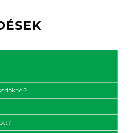
DÉSEK
skedőknél?
ött?