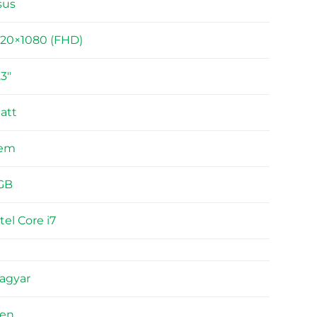
sus
920×1080 (FHD)
.3"
att
em
GB
tel Core i7
agyar
gen