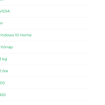
VIDIA
an
indows 10 Home
2 hónap
3 kg
2 óra
100
800