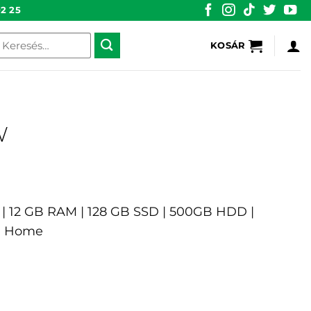
2 25
eresés
KOSÁR
övetkezőre:
W
Q | 12 GB RAM | 128 GB SSD | 500GB HDD |
0 Home