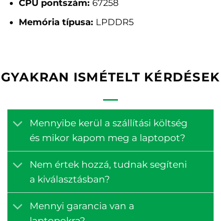
CPU pontszám:
67258
Memória típusa:
LPDDR5
GYAKRAN ISMÉTELT KÉRDÉSEK
Mennyibe kerül a szállítási költség
és mikor kapom meg a laptopot?
Nem értek hozzá, tudnak segíteni
a kiválasztásban?
Mennyi garancia van a
laptopokra?