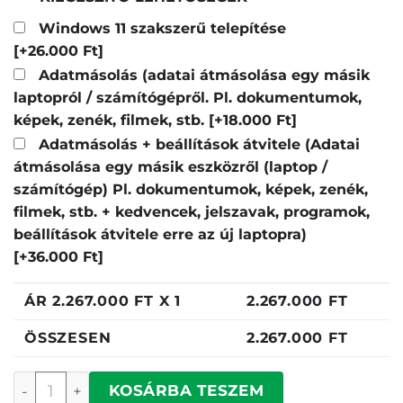
Windows 11 szakszerű telepítése
[+26.000 Ft]
Adatmásolás (adatai átmásolása egy másik
laptopról / számítógépről. Pl. dokumentumok,
képek, zenék, filmek, stb.
[+18.000 Ft]
Adatmásolás + beállítások átvitele (Adatai
átmásolása egy másik eszközről (laptop /
számítógép) Pl. dokumentumok, képek, zenék,
filmek, stb. + kedvencek, jelszavak, programok,
beállítások átvitele erre az új laptopra)
[+36.000 Ft]
ÁR
2.267.000
FT X 1
2.267.000
FT
ÖSSZESEN
2.267.000
FT
Asus GU606AW-TB008W mennyiség
KOSÁRBA TESZEM