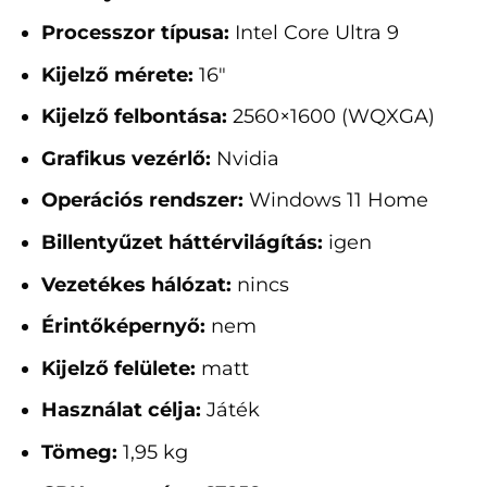
Processzor típusa:
Intel Core Ultra 9
Kijelző mérete:
16"
Kijelző felbontása:
2560×1600 (WQXGA)
Grafikus vezérlő:
Nvidia
Operációs rendszer:
Windows 11 Home
Billentyűzet háttérvilágítás:
igen
Vezetékes hálózat:
nincs
Érintőképernyő:
nem
Kijelző felülete:
matt
Használat célja:
Játék
Tömeg:
1,95 kg