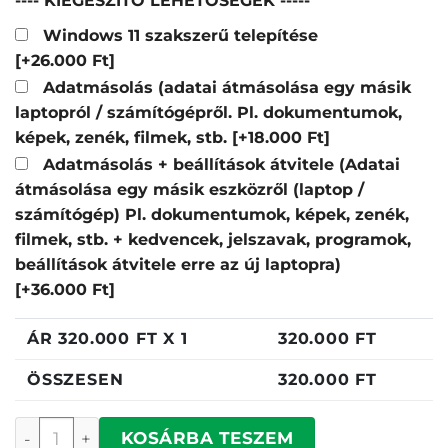
---- KIEGÉSZÍTŐ LEHETŐSÉGEK -----
Windows 11 szakszerű telepítése
[+26.000 Ft]
Adatmásolás (adatai átmásolása egy másik
laptopról / számítógépről. Pl. dokumentumok,
képek, zenék, filmek, stb.
[+18.000 Ft]
Adatmásolás + beállítások átvitele (Adatai
átmásolása egy másik eszközről (laptop /
számítógép) Pl. dokumentumok, képek, zenék,
filmek, stb. + kedvencek, jelszavak, programok,
beállítások átvitele erre az új laptopra)
[+36.000 Ft]
ÁR
320.000
FT X 1
320.000
FT
ÖSSZESEN
320.000
FT
Apple MacBook Neo 13" (2026) Blush mennyiség
KOSÁRBA TESZEM