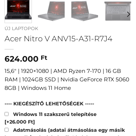
ÚJ LAPTOPOK
Acer Nitro V ANV15-A31-R7J4
624.000
Ft
15,6″ | 1920×1080 | AMD Ryzen 7-170 | 16 GB
RAM | 1024GB SSD | Nvidia GeForce RTX 5060
8GB | Windows 11 Home
---- KIEGÉSZÍTŐ LEHETŐSÉGEK -----
Windows 11 szakszerű telepítése
[+26.000 Ft]
Adatmásolás (adatai átmásolása egy másik