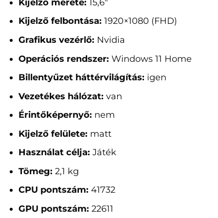
Kijelző mérete:
15,6"
Kijelző felbontása:
1920×1080 (FHD)
Grafikus vezérlő:
Nvidia
Operációs rendszer:
Windows 11 Home
Billentyűzet háttérvilágítás:
igen
Vezetékes hálózat:
van
Érintőképernyő:
nem
Kijelző felülete:
matt
Használat célja:
Játék
Tömeg:
2,1 kg
CPU pontszám:
41732
GPU pontszám:
22611