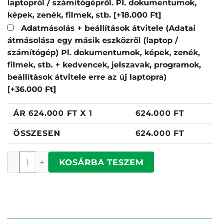
laptopról / számítógépről. Pl. dokumentumok,
képek, zenék, filmek, stb.
[+18.000 Ft]
Adatmásolás + beállítások átvitele (Adatai
átmásolása egy másik eszközről (laptop /
számítógép) Pl. dokumentumok, képek, zenék,
filmek, stb. + kedvencek, jelszavak, programok,
beállítások átvitele erre az új laptopra)
[+36.000 Ft]
ÁR
624.000
FT X 1
624.000
FT
ÖSSZESEN
624.000
FT
Acer Nitro V ANV15-A31-R7J4 mennyiség
KOSÁRBA TESZEM