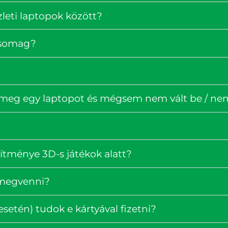
zleti laptopok között?
rcsomag?
 meg egy laptopot és mégsem nem vált be / nem 
ítménye 3D-s játékok alatt?
 megvenni?
setén) tudok e kártyával fizetni?