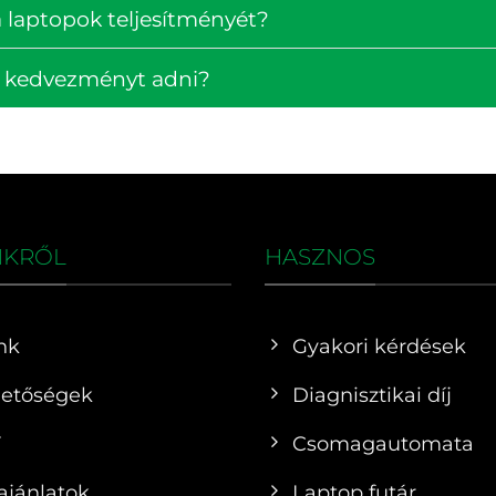
 laptopok teljesítményét?
k kedvezményt adni?
NKRŐL
HASZNOS
nk
Gyakori kérdések
hetőségek
Diagnisztikai díj
F
Csomagautomata
ajánlatok
Laptop futár