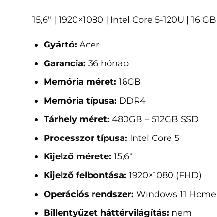
15,6" | 1920×1080 | Intel Core 5-120U | 16
Gyártó:
Acer
Garancia:
36 hónap
Memória méret:
16GB
Memória típusa:
DDR4
Tárhely méret:
480GB – 512GB SSD
Processzor típusa:
Intel Core 5
Kijelző mérete:
15,6"
Kijelző felbontása:
1920×1080 (FHD)
Operációs rendszer:
Windows 11 Home
Billentyűzet háttérvilágítás:
nem