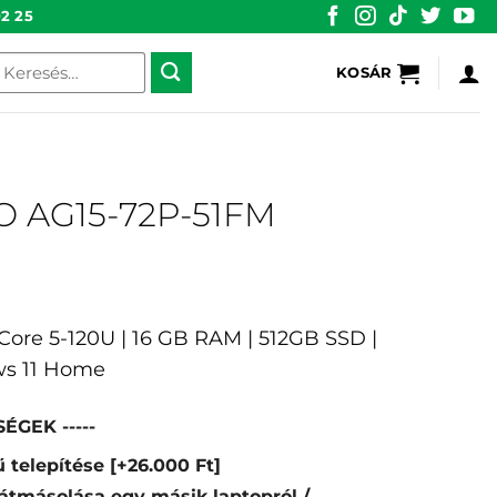
2 25
eresés
KOSÁR
övetkezőre:
GO AG15-72P-51FM
el Core 5-120U | 16 GB RAM | 512GB SSD |
ws 11 Home
ÉGEK -----
 telepítése
[+26.000 Ft]
átmásolása egy másik laptopról /