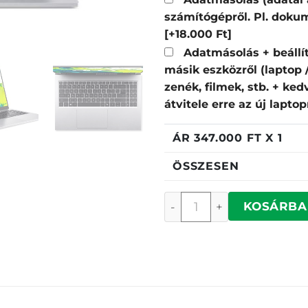
számítógépről. Pl. dokum
[+18.000 Ft]
Adatmásolás + beállí
másik eszközről (laptop
zenék, filmek, stb. + ke
átvitele erre az új lapto
ÁR
347.000
FT X 1
ÖSSZESEN
Acer Aspire GO AG15-72
KOSÁRBA