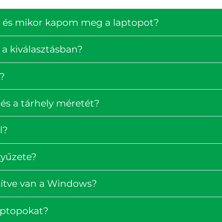
ség és mikor kapom meg a laptopot?
 a kiválasztásban?
?
és a tárhely méretét?
l?
tyűzete?
pítve van a Windows?
laptopokat?