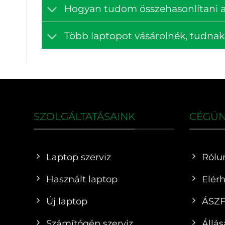
Hogyan tudom összehasonlítani a
Több laptopot vásárolnék, tudna
SZOLGÁLTATÁSAINK
CÉGÜ
Laptop szerviz
Rólu
Használt laptop
Elér
Új laptop
ÁSZ
Számítógép szerviz
Állás