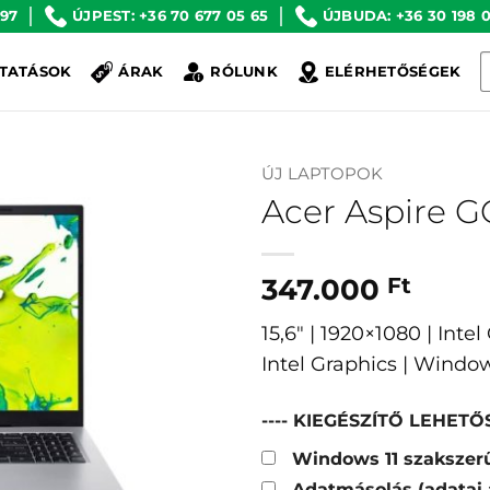
 97
ÚJPEST: +36 70 677 05 65
ÚJBUDA: +36 30 198 0
K
TATÁSOK
ÁRAK
RÓLUNK
ELÉRHETŐSÉGEK
a
k
ÚJ LAPTOPOK
Acer Aspire 
347.000
Ft
15,6″ | 1920×1080 | Int
Intel Graphics | Windo
---- KIEGÉSZÍTŐ LEHETŐS
Windows 11 szakszerű
Adatmásolás (adatai 