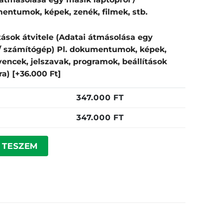
entumok, képek, zenék, filmek, stb.
tások átvitele (Adatai átmásolása egy
 / számítógép) Pl. dokumentumok, képek,
dvencek, jelszavak, programok, beállítások
pra)
[+36.000 Ft]
347.000
FT
347.000
FT
P-51FM mennyiség
 TESZEM