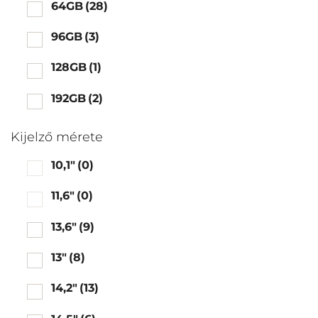
64GB
(28)
96GB
(3)
128GB
(1)
192GB
(2)
Kijelző mérete
10,1"
(0)
11,6"
(0)
13,6"
(9)
13"
(8)
14,2"
(13)