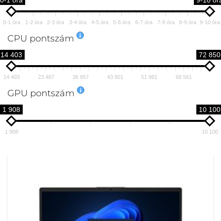
0-1 óra
9-10 ór
0-1 óra
1-2 óra
2-3 óra
3-4 óra
4-5 óra
5-6 óra
6-7 óra
7-8 óra
8-9 óra
9-10 óra
CPU pontszám
14 403
72 850
14 403
23 487
36 957
43 901
51 981
68 561
GPU pontszám
1 908
10 100
1 908
10 100