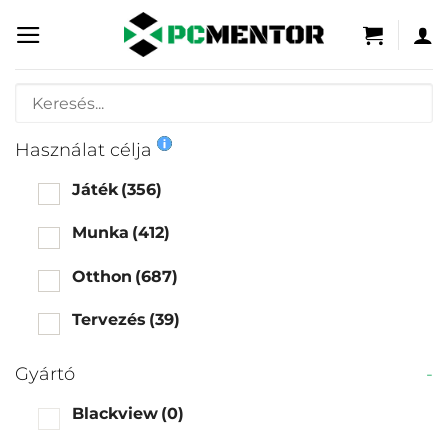
Skip
to
content
Használat célja
Játék
(356)
Munka
(412)
Otthon
(687)
Tervezés
(39)
Gyártó
-
Blackview
(0)