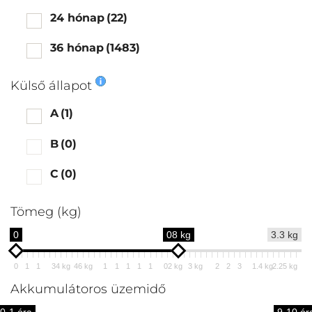
24 hónap
(22)
36 hónap
(1483)
Külső állapot
A
(1)
B
(0)
C
(0)
Tömeg (kg)
0
08 kg
3.3 kg
0
1
1
34 kg
46 kg
1
1
1
1
1
02 kg
3 kg
2
2
3
1.4 kg
2.25 kg
Akkumulátoros üzemidő