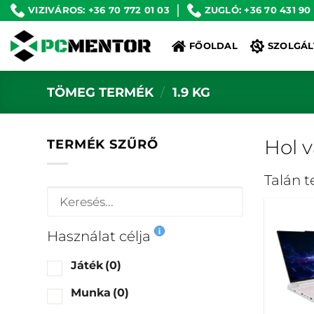
Skip
VIZIVÁROS: +36 70 772 01 03
ZUGLÓ: +36 70 431 90
to
FŐOLDAL
SZOLGÁL
content
TÖMEG TERMÉK
/
1.9 KG
Hol 
TERMÉK SZŰRŐ
Talán 
Használat célja
Játék
(0)
Munka
(0)