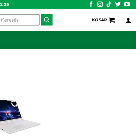
2 25
eresés
KOSÁR
övetkezőre: