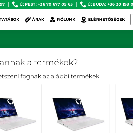
 97
ÚJPEST: +36 70 677 05 65
ÚJBUDA: +36 30 198 0
K
TATÁSOK
ÁRAK
RÓLUNK
ELÉRHETŐSÉGEK
a
k
vannak a termékek?
tetszeni fognak az alábbi termékek