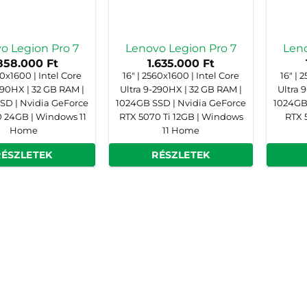
o Legion Pro 7
Lenovo Legion Pro 7
Leno
.858.000
Ft
1.635.000
Ft
60x1600 | Intel Core
16" | 2560x1600 | Intel Core
16" | 
290HX | 32 GB RAM |
Ultra 9-290HX | 32 GB RAM |
Ultra 
SD | Nvidia GeForce
1024GB SSD | Nvidia GeForce
1024GB
 24GB | Windows 11
RTX 5070 Ti 12GB | Windows
RTX 
Home
11 Home
RÉSZLETEK
RÉSZLETEK