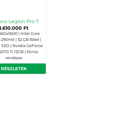
vo Legion Pro 7
1.610.000
Ft
2560x1600 | Intel Core
9-290HX | 32 GB RAM |
 SSD | Nvidia GeForce
5070 Ti 12GB | Nincs
rendszer
RÉSZLETEK