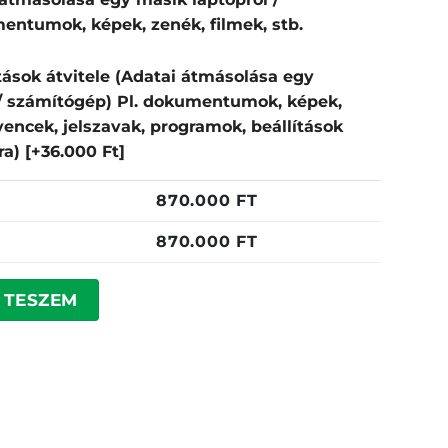
entumok, képek, zenék, filmek, stb.
tások átvitele (Adatai átmásolása egy
 / számítógép) Pl. dokumentumok, képek,
dvencek, jelszavak, programok, beállítások
pra)
[+36.000 Ft]
870.000
FT
870.000
FT
yiség
 TESZEM