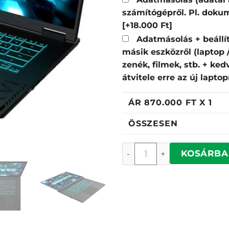
számítógépről. Pl. dokum
[+18.000 Ft]
Adatmásolás + beállí
másik eszközről (laptop
zenék, filmek, stb. + ke
átvitele erre az új lapto
ÁR
870.000
FT X 1
ÖSSZESEN
Gigabyte A16 PRO menn
KOSÁRBA