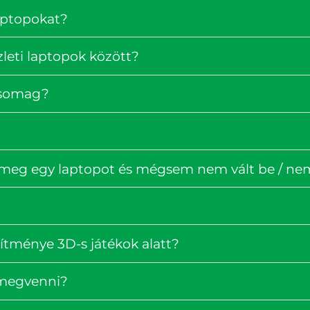
laptopokat?
zleti laptopok között?
rcsomag?
 meg egy laptopot és mégsem nem vált be / nem 
ítménye 3D-s játékok alatt?
 megvenni?