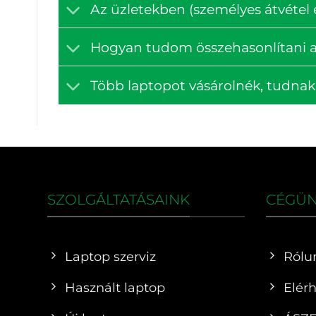
Az üzletekben (személyes átvétel e
Hogyan tudom összehasonlítani a
Több laptopot vásárolnék, tudna
SZOLGÁLTATÁSAINK
CÉGÜ
Laptop szerviz
Rólu
Használt laptop
Elér