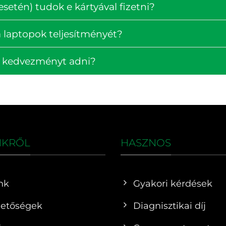
setén) tudok e kártyával fizetni?
 laptopok teljesítményét?
k kedvezményt adni?
NKRŐL
HASZNOS
nk
Gyakori kérdések
hetőségek
Diagnisztikai díj