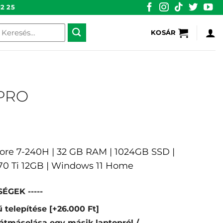
2 25
eresés
KOSÁR
övetkezőre:
 PRO
 Core 7-240H | 32 GB RAM | 1024GB SSD |
70 Ti 12GB | Windows 11 Home
ÉGEK -----
 telepítése
[+26.000 Ft]
átmásolása egy másik laptopról /