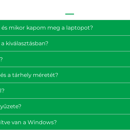
ség és mikor kapom meg a laptopot?
 a kiválasztásban?
?
és a tárhely méretét?
l?
tyűzete?
pítve van a Windows?