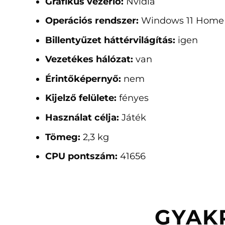
Grafikus vezérlő:
Nvidia
Operációs rendszer:
Windows 11 Home
Billentyűzet háttérvilágítás:
igen
Vezetékes hálózat:
van
Érintőképernyő:
nem
Kijelző felülete:
fényes
Használat célja:
Játék
Tömeg:
2,3 kg
CPU pontszám:
41656
GYAK