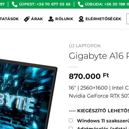
 97
ÚJPEST: +36 70 677 05 65
ÚJBUDA: +36 30 198 0
K
TATÁSOK
ÁRAK
RÓLUNK
ELÉRHETŐSÉGEK
a
k
ÚJ LAPTOPOK
Gigabyte A16
870.000
Ft
16″ | 2560×1600 | Intel
Nvidia GeForce RTX 50
---- KIEGÉSZÍTŐ LEHETŐS
Windows 11 szakszerű
Adatmásolás (adatai 