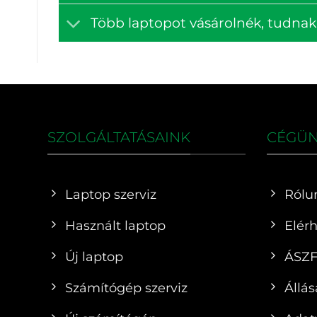
Több laptopot vásárolnék, tudna
SZOLGÁLTATÁSAINK
CÉGÜ
Laptop szerviz
Rólu
Használt laptop
Elér
Új laptop
ÁSZ
Számítógép szerviz
Állás