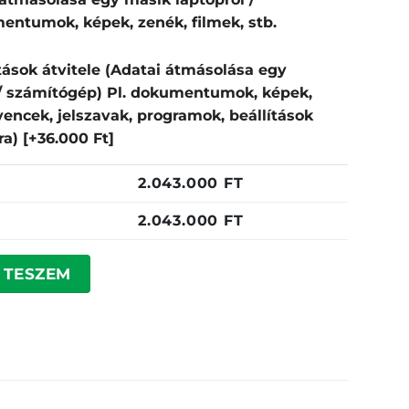
entumok, képek, zenék, filmek, stb.
tások átvitele (Adatai átmásolása egy
 / számítógép) Pl. dokumentumok, képek,
dvencek, jelszavak, programok, beállítások
pra)
[+36.000 Ft]
2.043.000
FT
2.043.000
FT
nnyiség
 TESZEM