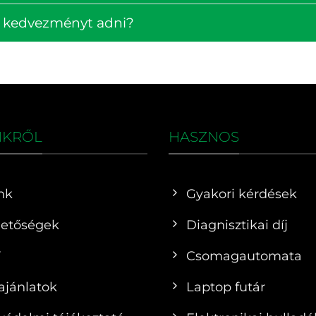
k kedvezményt adni?
NKRŐL
HASZNOS
nk
Gyakori kérdések
hetőségek
Diagnisztikai díj
F
Csomagautomata
ajánlatok
Laptop futár