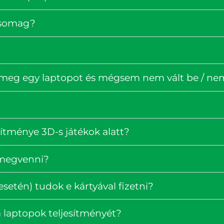
rcsomag?
 meg egy laptopot és mégsem nem vált be / nem 
ítménye 3D-s játékok alatt?
 megvenni?
setén) tudok e kártyával fizetni?
 laptopok teljesítményét?