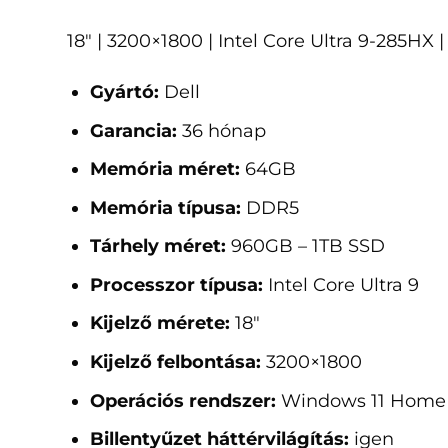
18" | 3200×1800 | Intel Core Ultra 9-285H
Gyártó:
Dell
Garancia:
36 hónap
Memória méret:
64GB
Memória típusa:
DDR5
Tárhely méret:
960GB – 1TB SSD
Processzor típusa:
Intel Core Ultra 9
Kijelző mérete:
18"
Kijelző felbontása:
3200×1800
Operációs rendszer:
Windows 11 Home
Billentyűzet háttérvilágítás:
igen