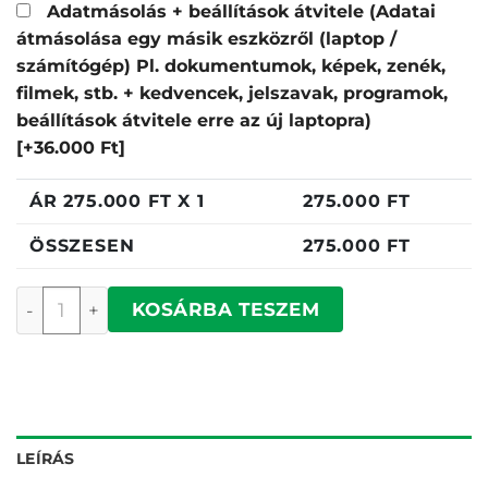
Adatmásolás + beállítások átvitele (Adatai
átmásolása egy másik eszközről (laptop /
számítógép) Pl. dokumentumok, képek, zenék,
filmek, stb. + kedvencek, jelszavak, programok,
beállítások átvitele erre az új laptopra)
[+36.000 Ft]
ÁR
275.000
FT X 1
275.000
FT
ÖSSZESEN
275.000
FT
Dell Pro 15 Essential PV15250 mennyiség
KOSÁRBA TESZEM
LEÍRÁS