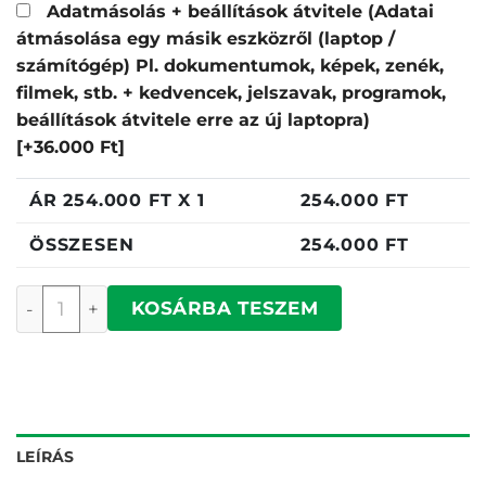
Adatmásolás + beállítások átvitele (Adatai
átmásolása egy másik eszközről (laptop /
számítógép) Pl. dokumentumok, képek, zenék,
filmek, stb. + kedvencek, jelszavak, programok,
beállítások átvitele erre az új laptopra)
[+36.000 Ft]
ÁR
254.000
FT X 1
254.000
FT
ÖSSZESEN
254.000
FT
Dell Pro 15 Essential PV15250 mennyiség
KOSÁRBA TESZEM
LEÍRÁS