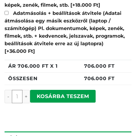
képek, zenék, filmek, stb.
[+18.000 Ft]
Adatmásolás + beállítások átvitele (Adatai
átmásolása egy másik eszközről (laptop /
számítógép) Pl. dokumentumok, képek, zenék,
filmek, stb. + kedvencek, jelszavak, programok,
beállítások átvitele erre az új laptopra)
[+36.000 Ft]
ÁR
706.000
FT X 1
706.000
FT
ÖSSZESEN
706.000
FT
Dell Pro 14 Plus mennyiség
KOSÁRBA TESZEM