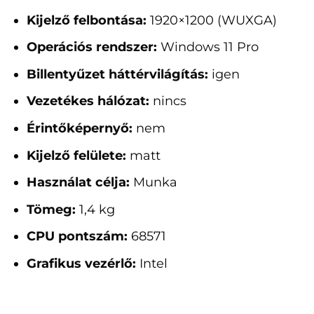
Kijelző felbontása:
1920×1200 (WUXGA)
Operációs rendszer:
Windows 11 Pro
Billentyűzet háttérvilágítás:
igen
Vezetékes hálózat:
nincs
Érintőképernyő:
nem
Kijelző felülete:
matt
Használat célja:
Munka
Tömeg:
1,4 kg
CPU pontszám:
68571
Grafikus vezérlő:
Intel