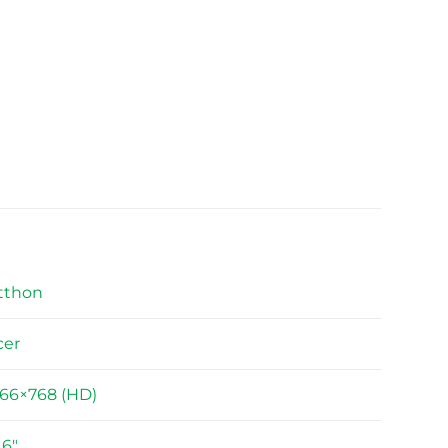
tthon
cer
366×768 (HD)
,6"