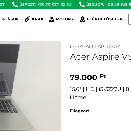
 97
ÚJPEST: +36 70 677 05 65
ÚJBUDA: +36 30 198 0
K
TATÁSOK
ÁRAK
RÓLUNK
ELÉRHETŐSÉGEK
a
k
HASZNÁLT LAPTOPOK
Acer Aspire V
79.000
Ft
15,6″ | HD | i3-3227U |
Home
Elfogyott