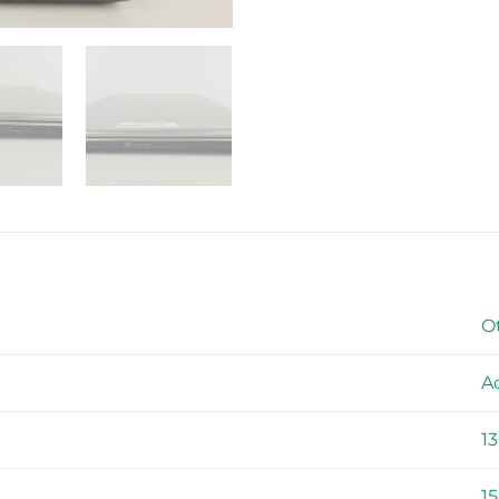
O
A
1
15