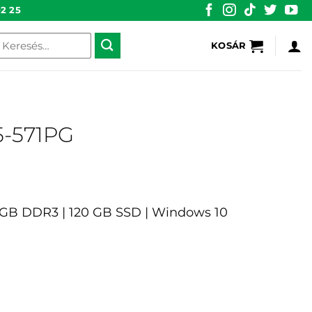
2 25
eresés
KOSÁR
övetkezőre:
5-571PG
 8 GB DDR3 | 120 GB SSD | Windows 10