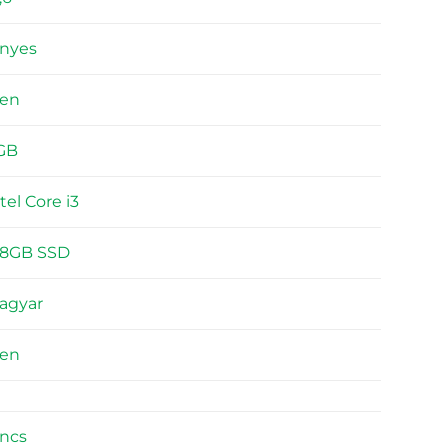
ényes
gen
GB
tel Core i3
28GB SSD
agyar
gen
incs