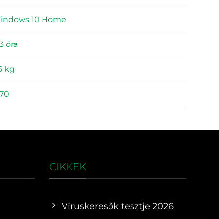
indows 10 Home
3 óra
5 kg
370
CIKKEK
Víruskeresők tesztje 2026