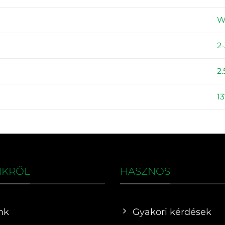
W
2-
2.
1
NKRŐL
HASZNOS
nk
Gyakori kérdések