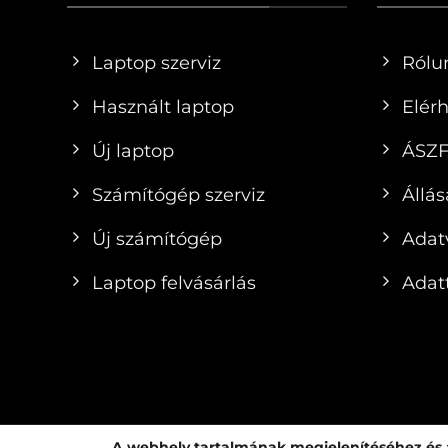
Laptop szerviz
Rólu
Használt laptop
Elér
Új laptop
ÁSZ
Számítógép szerviz
Állás
Új számítógép
Adat
Laptop felvásárlás
Adatt
A webhely tartalmának megjelenítéséhez és a