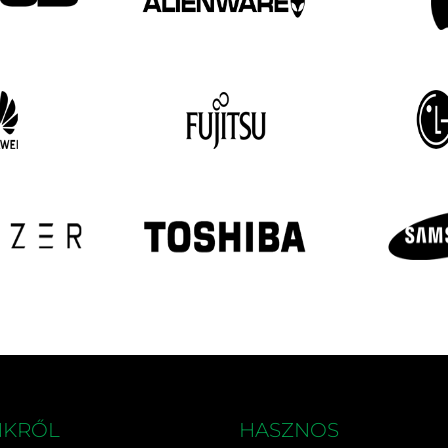
NKRŐL
HASZNOS