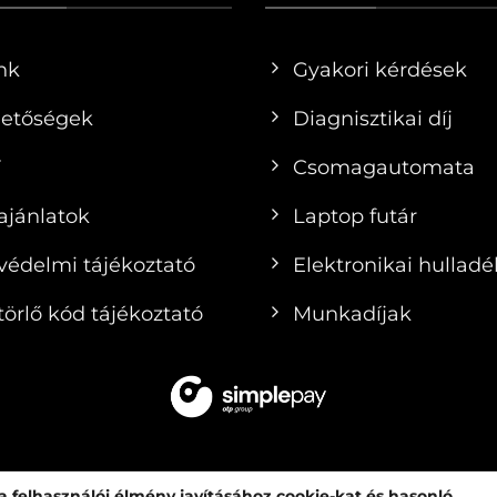
nk
Gyakori kérdések
hetőségek
Diagnisztikai díj
F
Csomagautomata
ajánlatok
Laptop futár
védelmi tájékoztató
Elektronikai hulladé
örlő kód tájékoztató
Munkadíjak
 felhasználói élmény javításához cookie-kat és hasonló