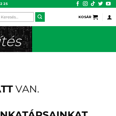
2 25
eresés
KOSÁR
övetkezőre:
tés
ATT
VAN.
NKATÁRSAINKAT