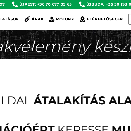
 97
ÚJPEST: +36 70 677 05 65
ÚJBUDA: +36 30 198 0
K
TATÁSOK
ÁRAK
RÓLUNK
ELÉRHETŐSÉGEK
a
k
akvélemény készí
OLDAL
ÁTALAKÍTÁS AL
MÁCIÓÉRT
KERESSE
MU