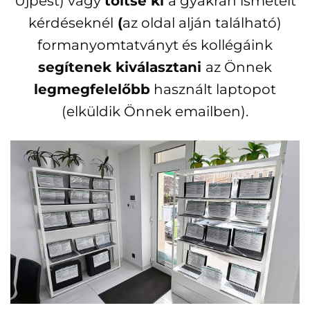
Újpest) vagy
töltse ki
a gyakran ismételt
kérdéseknél
(
az oldal alján található)
formanyomtatványt és kollégáink
segítenek kiválasztani
az Önnek
legmegfelelőbb
használt laptopot
(elküldik Önnek emailben).