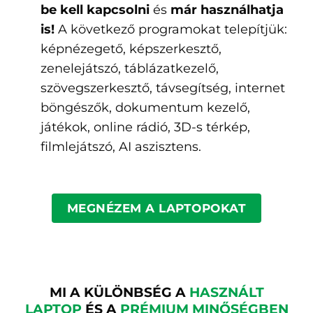
be kell
kapcsolni
és
már használhatja
is!
A következő programokat telepítjük:
képnézegető, képszerkesztő,
zenelejátszó, táblázatkezelő,
szövegszerkesztő, távsegítség, internet
böngészők, dokumentum kezelő,
játékok, online rádió, 3D-s térkép,
filmlejátszó, AI aszisztens.
MEGNÉZEM A LAPTOPOKAT
MI A KÜLÖNBSÉG A
HASZNÁLT
LAPTOP
ÉS A
PRÉMIUM MINŐSÉGBEN