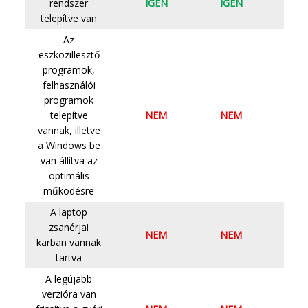
rendszer
IGEN
IGEN
IGEN
telepítve van
Az
eszközillesztő
programok,
felhasználói
programok
telepítve
NEM
NEM
NEM
vannak, illetve
a Windows be
van állítva az
optimális
működésre
A laptop
zsanérjai
NEM
NEM
NEM
karban vannak
tartva
A legújabb
verzióra van