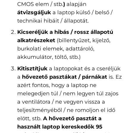
CMOS elem / stb.
)
alapján
átvizsgáljuk
a laptop külső / belső /
technikai hibáit / állapotát.
Kicseréljük a hibás / rossz állapotú
alkatrészeket
(billentyűzet, kijelző,
burkolati elemek, adattároló,
akkumulátor, töltő, stb.)
Kitisztítjuk
a laptopokat és a cseréljük
a
hővezető pasztákat / párnákat
is. Ez
azért fontos, hogy a laptop ne
melegedjen túl / nem legyen túl zajos
a ventilátora / ne vegyen vissza a
teljesítményéből / ne romoljon el idő
elött, stb.
A hővezető pasztát a
használt laptop kereskedők 95