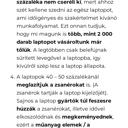
százaléka nem cseréli ki
, mert ahhoz
szét kellene szedni az egész laptopot,
ami időigényes és szakértelmet kívánó
munkafolyamat. Ezt onnan tudjuk,
hogy mi magunk is
több, mint 2 000
darab laptopot vásároltunk már
tőlük
. A legtöbben csak belefújnak
sűrített levegővel a laptopba, így
kívülről szép lesz a laptop állapota.
A laptopok 40 – 50 százalékánál
meglazítjuk a zsanérokat
is. (A
zsanérok tartják a laptop kijelzőjét).
Sajnos a laptop
gyártók túl feszesre
húzzák
a zsanérokat, illetve idővel
elkoszolódnak és
megkeményednek
,
ezért a
műanyag elemek / a