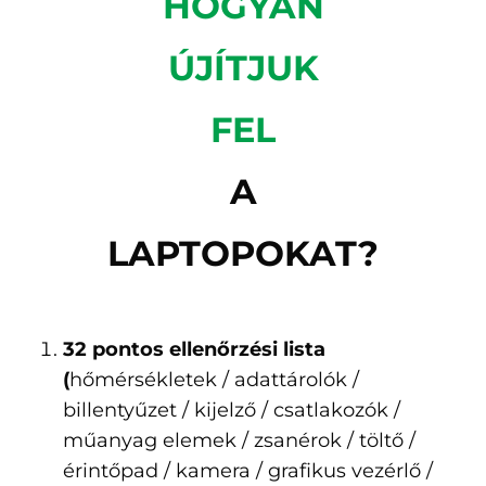
HOGYAN
ÚJÍTJUK
FEL
A
LAPTOPOKAT?
32 pontos ellenőrzési lista
(
hőmérsékletek / adattárolók /
billentyűzet / kijelző / csatlakozók /
műanyag elemek / zsanérok / töltő /
érintőpad / kamera / grafikus vezérlő /