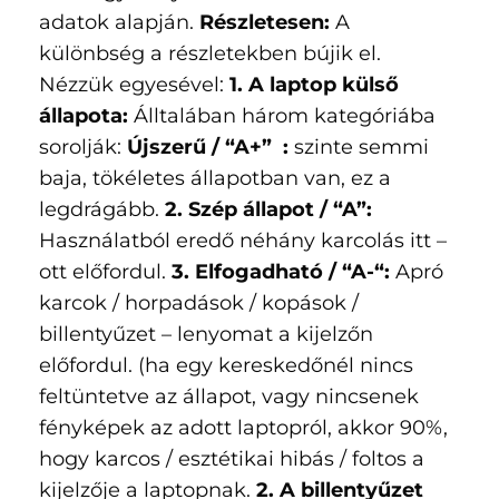
adatok alapján.
Részletesen:
A
különbség a részletekben bújik el.
Nézzük egyesével:
1. A laptop külső
állapota:
Álltalában három kategóriába
sorolják:
Újszerű / “A+”
:
szinte semmi
baja, tökéletes állapotban van, ez a
legdrágább.
2. Szép állapot / “A”:
Használatból eredő néhány karcolás itt –
ott előfordul.
3. Elfogadható / “A-“:
Apró
karcok / horpadások / kopások /
billentyűzet – lenyomat a kijelzőn
előfordul. (ha egy kereskedőnél nincs
feltüntetve az állapot, vagy nincsenek
fényképek az adott laptopról, akkor 90%,
hogy karcos / esztétikai hibás / foltos a
kijelzője a laptopnak.
2. A billentyűzet