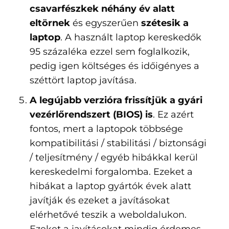
csavarfészkek néhány év alatt
eltörnek
és egyszerűen
szétesik a
laptop
. A használt laptop kereskedők
95 százaléka ezzel sem foglalkozik,
pedig igen költséges és időigényes a
széttört laptop javítása.
A legújabb verzióra frissítjük a gyári
vezérlőrendszert (BIOS) is
. Ez azért
fontos, mert a laptopok többsége
kompatibilitási / stabilitási / biztonsági
/ teljesítmény / egyéb hibákkal kerül
kereskedelmi forgalomba. Ezeket a
hibákat a laptop gyártók évek alatt
javítják és ezeket a javításokat
elérhetővé teszik a weboldalukon.
Ezeket a javításokat mindig érdemes