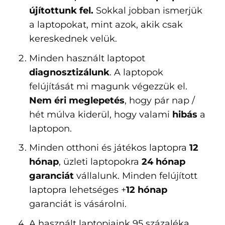
újítottunk fel.
Sokkal jobban ismerjük
a laptopokat, mint azok, akik csak
kereskednek velük.
Minden használt laptopot
diagnosztizálunk
. A laptopok
felújítását mi magunk végezzük el.
Nem éri meglepetés
, hogy pár nap /
hét múlva kiderül, hogy valami
hibás
a
laptopon.
Minden otthoni és játékos laptopra
12
hónap
, üzleti laptopokra
24 hónap
garanciát
vállalunk. Minden felújított
laptopra lehetséges +
12 hónap
garanciát is vásárolni.
A használt laptopjaink 95 százaléka