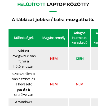
FELÚJÍTOTT
LAPTOP KÖZÖTT?
A táblázat jobbra / balra mozgatható.
Átlagos
Átlago
Különbségek
Magánszemély
internetes
bolti
kereskedő
kereske
Sűrített
levegővel ki van
NEM
IGEN
IGEN
fújva a
hűtőrendszer
Szakszerűen ki
van tisztítva és
a hővezető
NEM
NEM
NEM
paszta is
cserélve van
A Windows