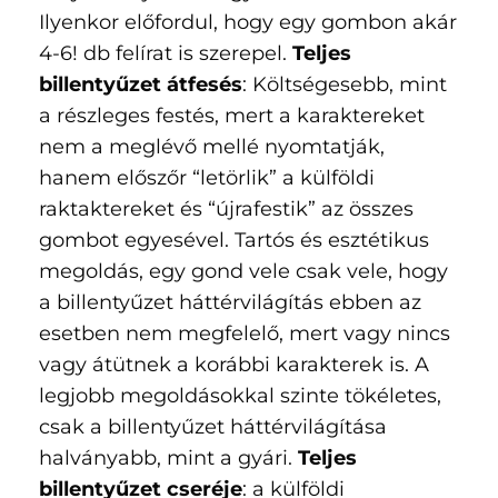
Ilyenkor előfordul, hogy egy gombon akár
4-6! db felírat is szerepel.
Teljes
billentyűzet átfesés
: Költségesebb, mint
a részleges festés, mert a karaktereket
nem a meglévő mellé nyomtatják,
hanem előszőr “letörlik” a külföldi
raktaktereket és “újrafestik” az összes
gombot egyesével. Tartós és esztétikus
megoldás, egy gond vele csak vele, hogy
a billentyűzet háttérvilágítás ebben az
esetben nem megfelelő, mert vagy nincs
vagy átütnek a korábbi karakterek is. A
legjobb megoldásokkal szinte tökéletes,
csak a billentyűzet háttérvilágítása
halványabb, mint a gyári.
Teljes
billentyűzet cseréje
: a külföldi