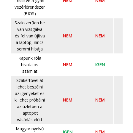
frissítve a gyári
NEM
NEM
NEM
vezérlőrendszer
(BIOS)
Szakszerűen be
van vizsgálva
és fel van újítva
NEM
NEM
NEM
a laptop, nincs
semmi hibája
Kapunk róla
hivatalos
NEM
IGEN
IGEN
számlát
Szakértővel át
lehet beszélni
az igényeket és
ki lehet próbálni
NEM
NEM
IGEN
az üzletben a
laptopot
vásárlás előtt
Magyar nyelvű
IGEN
NEM
NEM