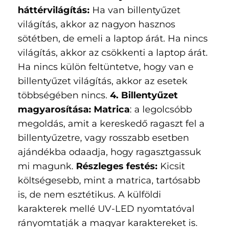
háttérvilágítás:
Ha van billentyűzet
világítás, akkor az nagyon hasznos
sötétben, de emeli a laptop árát. Ha nincs
világítás, akkor az csökkenti a laptop árát.
Ha nincs külön feltüntetve, hogy van e
billentyűzet világítás, akkor az esetek
többségében nincs.
4. Billentyűzet
magyarosítása: Matrica
: a legolcsóbb
megoldás, amit a kereskedő ragaszt fel a
billentyűzetre, vagy rosszabb esetben
ajándékba odaadja, hogy ragasztgassuk
mi magunk.
Részleges festés:
Kicsit
költségesebb, mint a matrica, tartósabb
is, de nem esztétikus. A külföldi
karakterek mellé UV-LED nyomtatóval
rányomtatják a magyar karaktereket is.