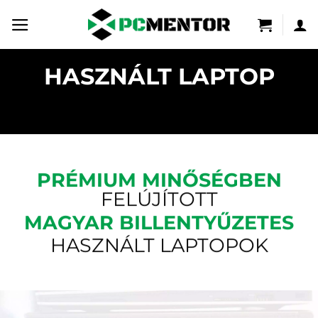
Skip
to
content
HASZNÁLT LAPTOP
PRÉMIUM MINŐSÉGBEN
FELÚJÍTOTT
MAGYAR BILLENTYŰZETES
HASZNÁLT LAPTOPOK