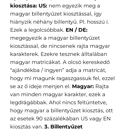
kiosztása:
US:
nem egyezik meg a
magyar billentyűzet kiosztással, így
hiányzik néhány billentyű. Pl. hosszú í.
Ezek a legolcsóbbak.
EN / DE:
megegyezik a magyar billentyűzet
kiosztással, de nincsenek rajta magyar
karakterek. Ezekre tesznek álltalában
magyar matricákat. A olcsó kereskedő
“ajándékba / ingyen” adja a matricát,
hogy mi magunk ragaszgassuk fel, ezzel
se az ő ideje menjen el.
Magyar:
Rajta
van minden magyar karakter, ezek a
legdrágábbak. Ahol nincs feltüntetve,
hogy magyar a billentyűzet kiosztás, ott
az esetek 90 százalékában US vagy EN
kiosztás van.
3. Billentyűzet