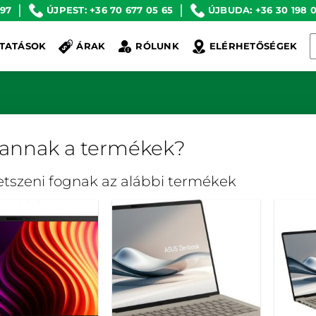
 97
ÚJPEST: +36 70 677 05 65
ÚJBUDA: +36 30 198 0
K
TATÁSOK
ÁRAK
RÓLUNK
ELÉRHETŐSÉGEK
a
k
vannak a termékek?
tetszeni fognak az alábbi termékek