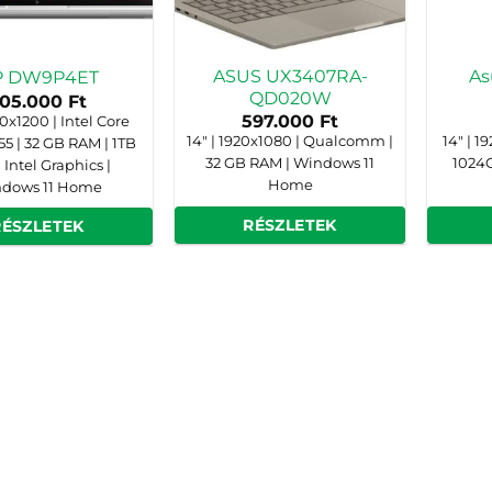
ASUS UX3407RA-
As
P DW9P4ET
QD020W
05.000
Ft
597.000
Ft
20x1200 | Intel Core
14" | 1920x1080 | Qualcomm |
14" | 1
355 | 32 GB RAM | 1TB
32 GB RAM | Windows 11
1024G
 Intel Graphics |
Home
dows 11 Home
RÉSZLETEK
RÉSZLETEK