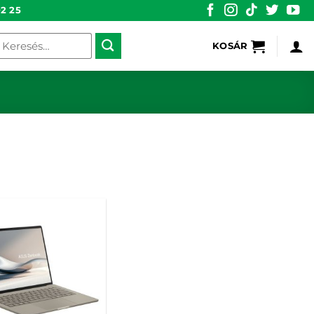
2 25
eresés
KOSÁR
övetkezőre: