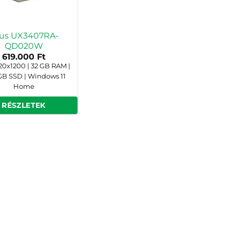
us UX3407RA-
QD020W
619.000
Ft
920x1200 | 32 GB RAM |
B SSD | Windows 11
Home
RÉSZLETEK