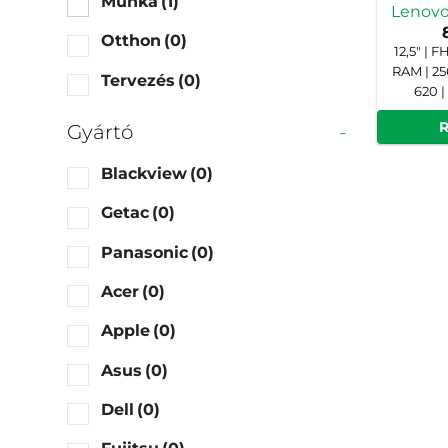
Munka
(1)
Lenovo
Otthon
(0)
12,5" | 
RAM | 25
Tervezés
(0)
620 |
Gyártó
-
Blackview
(0)
Getac
(0)
Panasonic
(0)
Acer
(0)
Apple
(0)
Asus
(0)
Dell
(0)