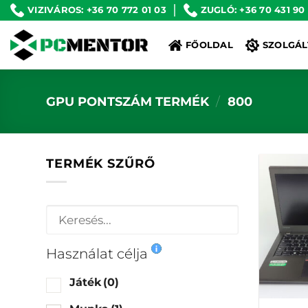
Skip
VIZIVÁROS: +36 70 772 01 03
ZUGLÓ: +36 70 431 90
to
FŐOLDAL
SZOLGÁL
content
GPU PONTSZÁM TERMÉK
/
800
TERMÉK SZŰRŐ
Használat célja
Játék
(0)