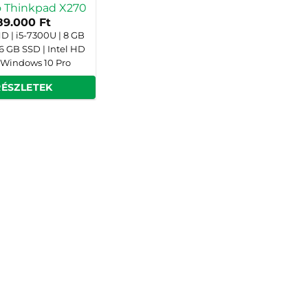
 Thinkpad X270
89.000
Ft
FHD | i5-7300U | 8 GB
6 GB SSD | Intel HD
 Windows 10 Pro
RÉSZLETEK