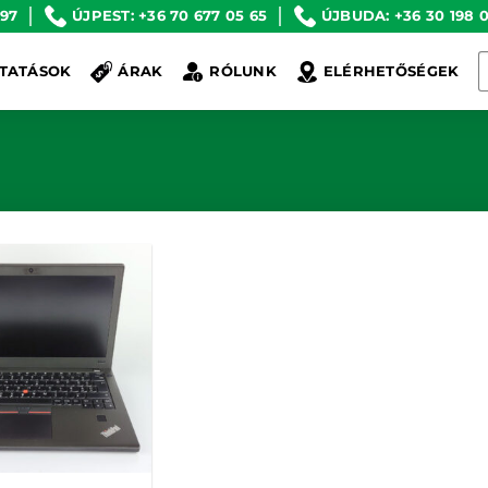
 97
ÚJPEST: +36 70 677 05 65
ÚJBUDA: +36 30 198 0
K
TATÁSOK
ÁRAK
RÓLUNK
ELÉRHETŐSÉGEK
a
k