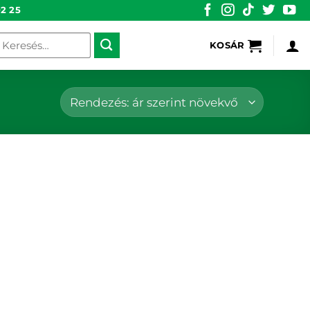
2 25
eresés
KOSÁR
övetkezőre: