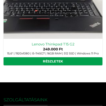
Lenovo Thinkpad T15 G2
249.000
Ft
15,6" | 1920x1080 | i5-1145G7 | 16GB RAM | 512 SSD | Windows 11 Pro
RÉSZLETEK
SZOLGÁLTATÁSAINK