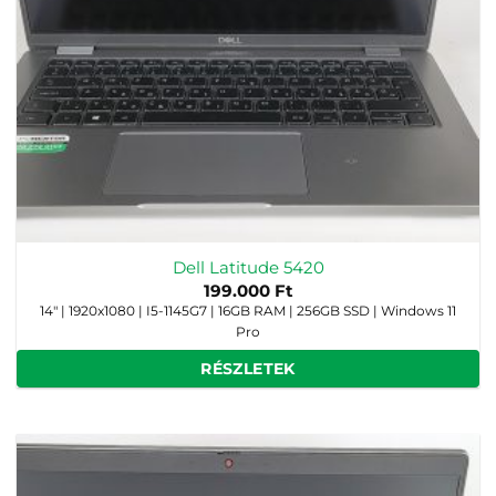
Dell Latitude 5420
199.000
Ft
14" | 1920x1080 | I5-1145G7 | 16GB RAM | 256GB SSD | Windows 11
Pro
RÉSZLETEK