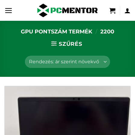
Skip
to
content
GPU PONTSZÁM TERMÉK
/
2200
SZŰRÉS