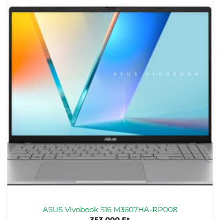
ASUS Vivobook S16 M3607HA-RP008
353.000
Ft