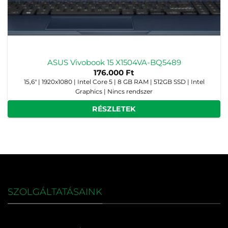
ASUS Vivobook 15 X1504VA-BQ5489
176.000
Ft
15,6" | 1920x1080 | Intel Core 5 | 8 GB RAM | 512GB SSD | Intel
Graphics | Nincs rendszer
RÉSZLETEK
SZOLGÁLTATÁSAINK