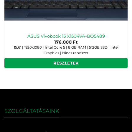
ASUS Vivobook 15 X1504VA-BQ5489
176.000
Ft
15,6" | 1920x1080 | Intel Core 5 | 8 GB RAM | 512GB SSD | Intel
Graphics | Nincs rendszer
RÉSZLETEK
SZOLGÁLTATÁSAINK