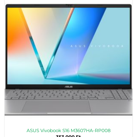
ASUS Vivobook S16 M3607HA-RP008
353.000
Ft