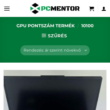
Skip
to
content
GPU PONTSZÁM TERMÉK
/
10100
SZŰRÉS