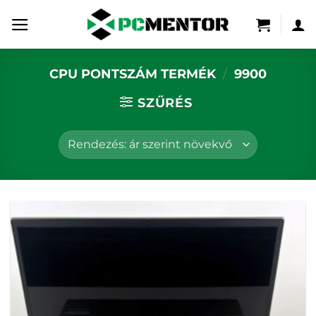
Skip
to
content
CPU PONTSZÁM TERMÉK
/
9900
SZŰRÉS