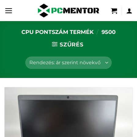
Skip
to
content
CPU PONTSZÁM TERMÉK
/
9500
SZŰRÉS