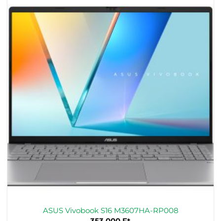
ASUS Vivobook S16 M3607HA-RP008
353.000
Ft