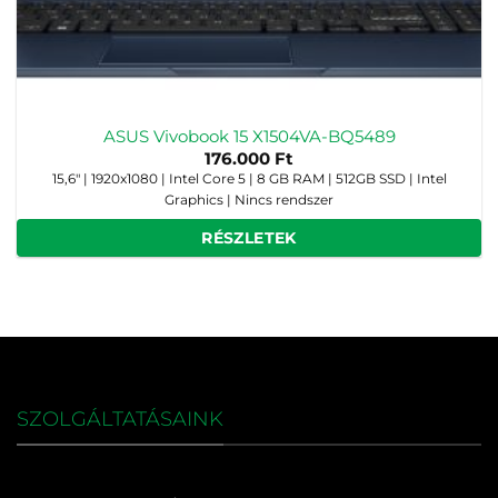
ASUS Vivobook 15 X1504VA-BQ5489
176.000
Ft
15,6" | 1920x1080 | Intel Core 5 | 8 GB RAM | 512GB SSD | Intel
Graphics | Nincs rendszer
RÉSZLETEK
SZOLGÁLTATÁSAINK