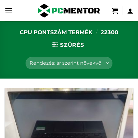
Skip
to
content
CPU PONTSZÁM TERMÉK
/
22300
SZŰRÉS