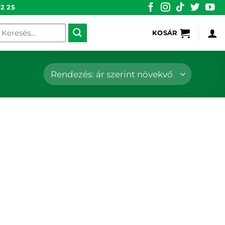
2 25
eresés
KOSÁR
övetkezőre: