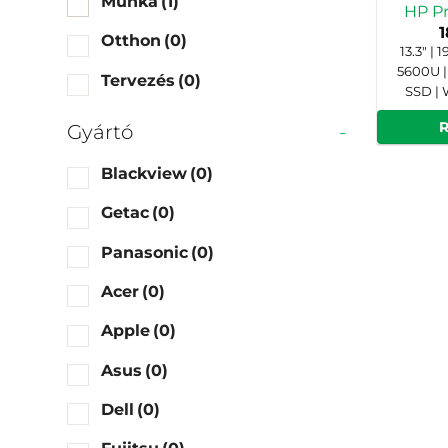
Munka
(1)
HP P
Otthon
(0)
13.3" |
5600U |
Tervezés
(0)
SSD |
Gyártó
-
Blackview
(0)
Getac
(0)
Panasonic
(0)
Acer
(0)
Apple
(0)
Asus
(0)
Dell
(0)