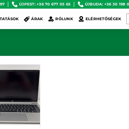
 97
ÚJPEST: +36 70 677 05 65
ÚJBUDA: +36 30 198 0
K
TATÁSOK
ÁRAK
RÓLUNK
ELÉRHETŐSÉGEK
a
k