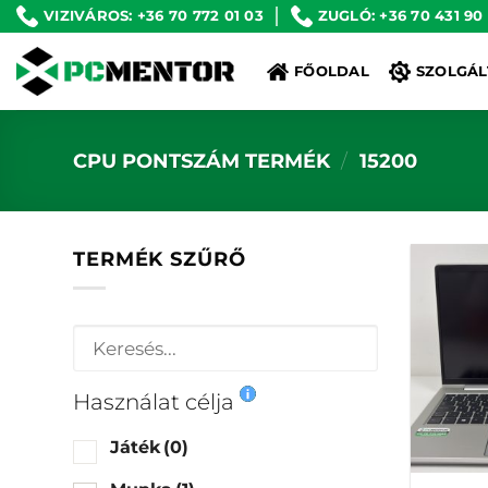
Skip
VIZIVÁROS: +36 70 772 01 03
ZUGLÓ: +36 70 431 90
to
FŐOLDAL
SZOLGÁL
content
CPU PONTSZÁM TERMÉK
/
15200
TERMÉK SZŰRŐ
Használat célja
Játék
(0)