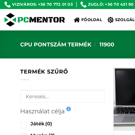
Skip
VIZIVÁROS: +36 70 772 01 03
ZUGLÓ: +36 70 431 90
to
FŐOLDAL
SZOLGÁL
content
CPU PONTSZÁM TERMÉK
/
11900
TERMÉK SZŰRŐ
Használat célja
Játék
(0)