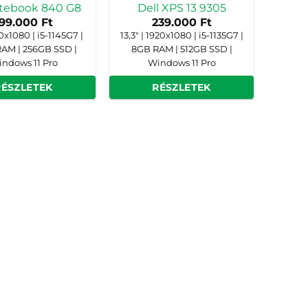
itebook 840 G8
Dell XPS 13 9305
199.000
Ft
239.000
Ft
20x1080 | i5-1145G7 |
13,3" | 1920x1080 | i5-1135G7 |
AM | 256GB SSD |
8GB RAM | 512GB SSD |
ndows 11 Pro
Windows 11 Pro
RÉSZLETEK
RÉSZLETEK