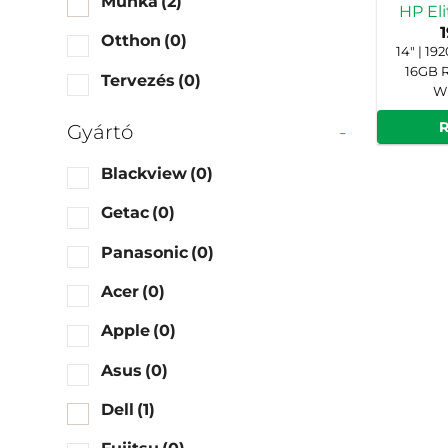
Munka
(2)
HP El
Otthon
(0)
14" | 19
16GB R
Tervezés
(0)
Wi
Gyártó
-
Blackview
(0)
Getac
(0)
Panasonic
(0)
Acer
(0)
Apple
(0)
Asus
(0)
Dell
(1)