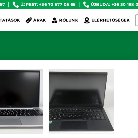
 97
ÚJPEST: +36 70 677 05 65
ÚJBUDA: +36 30 198 0
K
TATÁSOK
ÁRAK
RÓLUNK
ELÉRHETŐSÉGEK
a
k