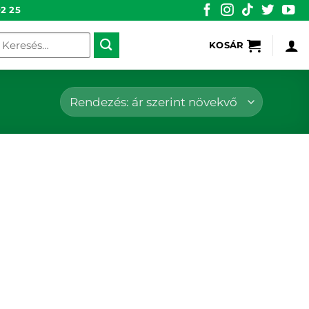
2 25
eresés
KOSÁR
övetkezőre: