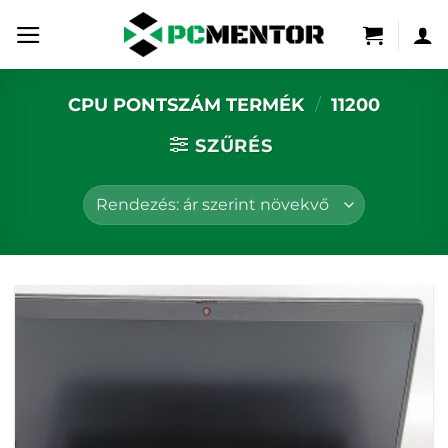
Skip
to
content
CPU PONTSZÁM TERMÉK
/
11200
SZŰRÉS