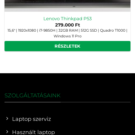
Lenovo Thinkpad P53
279.000
Ft
15,6" | 1920x1080 | i7-9850H | 32GB RAM | 512G SSD | Quadro T1000 |
Windows 11 Pro
RÉSZLETEK
SZOLGÁLTATÁSAINK
Laptop szerviz
Használt laptop