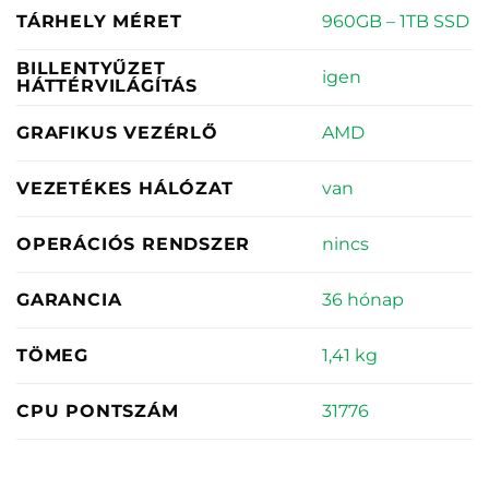
960GB – 1TB SSD
TÁRHELY MÉRET
BILLENTYŰZET
igen
HÁTTÉRVILÁGÍTÁS
AMD
GRAFIKUS VEZÉRLŐ
van
VEZETÉKES HÁLÓZAT
nincs
OPERÁCIÓS RENDSZER
36 hónap
GARANCIA
1,41 kg
TÖMEG
31776
CPU PONTSZÁM