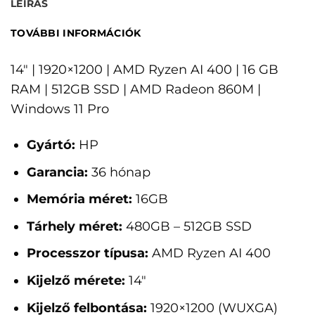
LEÍRÁS
TOVÁBBI INFORMÁCIÓK
14" | 1920×1200 | AMD Ryzen AI 400 | 16 GB
RAM | 512GB SSD | AMD Radeon 860M |
Windows 11 Pro
Gyártó:
HP
Garancia:
36 hónap
Memória méret:
16GB
Tárhely méret:
480GB – 512GB SSD
Processzor típusa:
AMD Ryzen AI 400
Kijelző mérete:
14"
Kijelző felbontása:
1920×1200 (WUXGA)