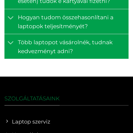
esetén) tudok e kártyával fizetni?
Hogyan tudom összehasonlítani a
laptopok teljesítményét?
Több laptopot vásárolnék, tudnak
kedvezményt adni?
SZOLGÁLTATÁSAINK
Laptop szerviz