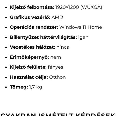
Kijelző felbontása:
1920×1200 (WUXGA)
Grafikus vezérlő:
AMD
Operációs rendszer:
Windows 11 Home
Billentyűzet háttérvilágítás:
igen
Vezetékes hálózat:
nincs
Érintőképernyő:
nem
Kijelző felülete:
fényes
Használat célja:
Otthon
Tömeg:
1,7 kg
GYAKRAN ISMÉTELT KÉRDÉSEK