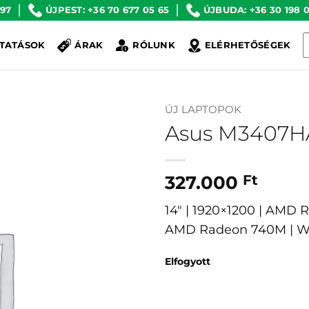
 97
ÚJPEST: +36 70 677 05 65
ÚJBUDA: +36 30 198 0
K
TATÁSOK
ÁRAK
RÓLUNK
ELÉRHETŐSÉGEK
a
k
ÚJ LAPTOPOK
Asus M3407H
327.000
Ft
14″ | 1920×1200 | AMD 
AMD Radeon 740M | W
Elfogyott