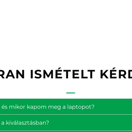
RAN ISMÉTELT KÉR
ség és mikor kapom meg a laptopot?
 a kiválasztásban?