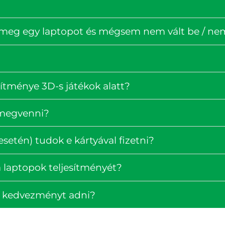
 meg egy laptopot és mégsem nem vált be / nem 
ítménye 3D-s játékok alatt?
 megvenni?
setén) tudok e kártyával fizetni?
 laptopok teljesítményét?
k kedvezményt adni?