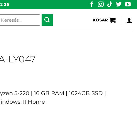
2 25
eresés
KOSÁR
övetkezőre:
A-LY047
Ryzen 5-220 | 16 GB RAM | 1024GB SSD |
indows 11 Home