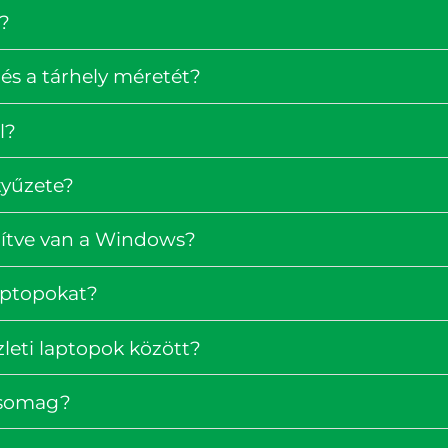
?
és a tárhely méretét?
l?
tyűzete?
pítve van a Windows?
laptopokat?
zleti laptopok között?
rcsomag?