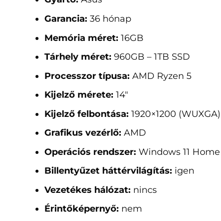
Garancia:
36 hónap
Memória méret:
16GB
Tárhely méret:
960GB – 1TB SSD
Processzor típusa:
AMD Ryzen 5
Kijelző mérete:
14"
Kijelző felbontása:
1920×1200 (WUXGA)
Grafikus vezérlő:
AMD
Operációs rendszer:
Windows 11 Home
Billentyűzet háttérvilágítás:
igen
Vezetékes hálózat:
nincs
Érintőképernyő:
nem