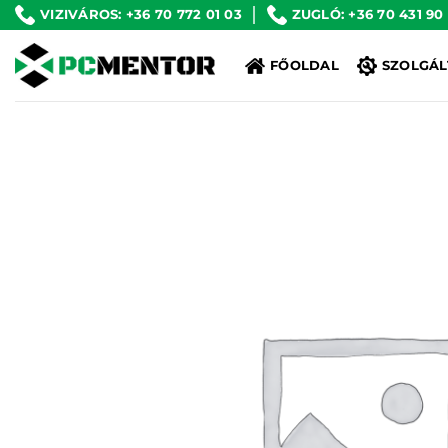
Skip
VIZIVÁROS: +36 70 772 01 03
ZUGLÓ: +36 70 431 90
to
FŐOLDAL
SZOLGÁL
content