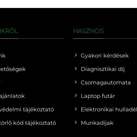
NKRŐL
HASZNOS
nk
Gyakori kérdések
hetőségek
Diagnisztikai díj
F
Csomagautomata
ajánlatok
Laptop futár
védelmi tájékoztató
Elektronikai hulladé
örlő kód tájékoztató
Munkadíjak