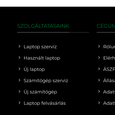
SZOLGÁLTATÁSAINK
CÉGÜ
Laptop szerviz
Rólu
Használt laptop
Elér
Új laptop
ÁSZ
Számítógép szerviz
Állás
Új számítógép
Adat
Laptop felvásárlás
Adatt