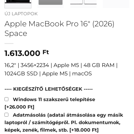
ÚJ LAPTOPOK
Apple MacBook Pro 16″ (2026)
Space
1.613.000
Ft
16,2″ | 3456×2234 | Apple M5 | 48 GB RAM |
1024GB SSD | Apple M5 | macOS
---- KIEGÉSZÍTŐ LEHETŐSÉGEK -----
Windows 11 szakszerű telepítése
[+26.000 Ft]
Adatmásolás (adatai átmásolása egy másik
laptopról / számítógépről. Pl. dokumentumok,
képek, zenék, filmek, stb.
[+18.000 Ft]