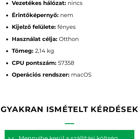
Vezetékes hálózat:
nincs
Érintőképernyő:
nem
Kijelző felülete:
fényes
Használat célja:
Otthon
Tömeg:
2,14 kg
CPU pontszám:
57358
Operációs rendszer:
macOS
GYAKRAN ISMÉTELT KÉRDÉSEK
Mennyibe kerül a szállítási költség