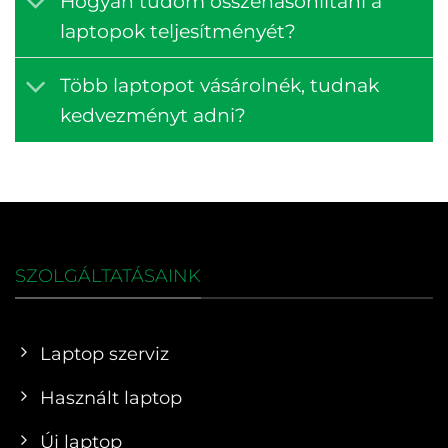
Hogyan tudom összehasonlítani a
laptopok teljesítményét?
Több laptopot vásárolnék, tudnak
kedvezményt adni?
SZOLGÁLTATÁSAINK
Laptop szerviz
Használt laptop
Új laptop