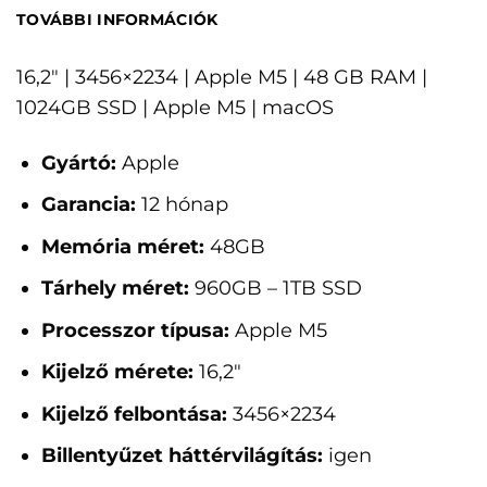
TOVÁBBI INFORMÁCIÓK
16,2" | 3456×2234 | Apple M5 | 48 GB RAM |
1024GB SSD | Apple M5 | macOS
Gyártó:
Apple
Garancia:
12 hónap
Memória méret:
48GB
Tárhely méret:
960GB – 1TB SSD
Processzor típusa:
Apple M5
Kijelző mérete:
16,2"
Kijelző felbontása:
3456×2234
Billentyűzet háttérvilágítás:
igen