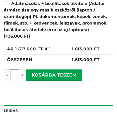
Adatmásolás + beállítások átvitele (Adatai
átmásolása egy másik eszközről (laptop /
számítógép) Pl. dokumentumok, képek, zenék,
filmek, stb. + kedvencek, jelszavak, programok,
beállítások átvitele erre az új laptopra)
[+36.000 Ft]
ÁR
1.613.000
FT X 1
1.613.000
FT
ÖSSZESEN
1.613.000
FT
Apple MacBook Pro 16" (2026) Space mennyiség
KOSÁRBA TESZEM
LEÍRÁS