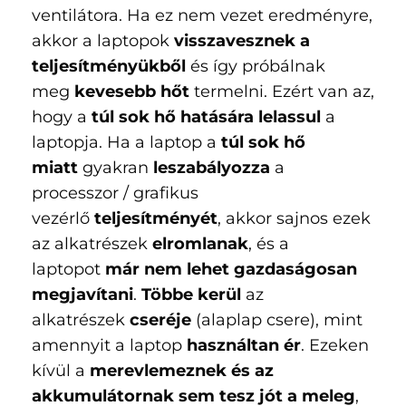
ventilátora. Ha ez nem vezet eredményre,
akkor a laptopok
visszavesznek a
teljesítményükből
és így próbálnak
meg
kevesebb hőt
termelni. Ezért van az,
hogy a
túl sok hő hatására lelassul
a
laptopja. Ha a laptop a
túl sok hő
miatt
gyakran
leszabályozza
a
processzor / grafikus
vezérlő
teljesítményét
, akkor sajnos ezek
az alkatrészek
elromlanak
, és a
laptopot
már nem lehet gazdaságosan
megjavítani
.
Többe kerül
az
alkatrészek
cseréje
(alaplap csere), mint
amennyit a laptop
használtan ér
. Ezeken
kívül a
merevlemeznek és az
akkumulátornak
sem tesz jót a meleg
,