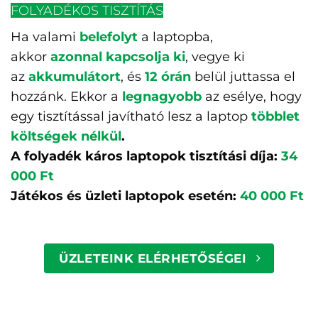
FOLYADÉKOS TISZTÍTÁS
Ha valami
belefolyt
a laptopba,
akkor
azonnal kapcsolja ki
, vegye ki
az
akkumulátort
, és
12 órán
belül juttassa el
hozzánk. Ekkor a
legnagyobb
az esélye, hogy
egy tisztítással javítható lesz a laptop
többlet
költségek nélkül
.
A folyadék káros laptopok tisztítási díja:
34
000 Ft
Játékos és üzleti laptopok esetén:
40 000 Ft
ÜZLETEINK ELÉRHETŐSÉGEI