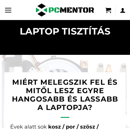
Skip
to
content
LAPTOP TISZTÍTÁS
MIÉRT MELEGSZIK FEL ÉS
MITŐL LESZ EGYRE
HANGOSABB ÉS LASSABB
A LAPTOPJA?
Évek alatt sok
kosz / por / szösz /