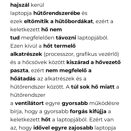
hajszál
kerül
laptopja
hűtőrendszerébe
és
ezek
eltömítik a hűtőbordákat
, ezért a
keletkezett
hő nem
tud
megfelelően
távozni
laptopjából.
Ezen kívül a
hőt termelő
alkatrészek
(processzor, grafikus vezérlő)
és a hőcsövek között
kiszárad a hővezető
paszta
, ezért
nem megfelelő a
hőátadás
az alkatrészek és a
hűtőrendszer között. A
túl sok hő miatt
a
hűtőrendszer
a
ventilátort
egyre
gyorsabb
működésre
bírja, hogy a gyorsabb
forgás kifújja
a
keletkezett
hőt
a laptopjából. Ezért van
az, hogy
idővel egyre zajosabb
laptopja