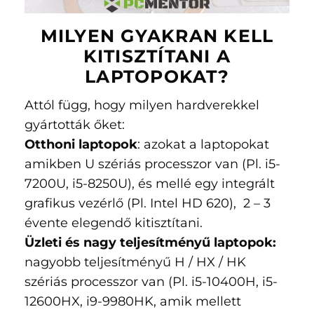
MILYEN GYAKRAN KELL
KITISZTÍTANI A
LAPTOPOKAT?
Attól függ, hogy milyen hardverekkel
gyártották őket:
Otthoni laptopok
: azokat a laptopokat
amikben U szériás processzor van (Pl. i5-
7200U, i5-8250U), és mellé egy integrált
grafikus vezérlő (Pl. Intel HD 620), 2 – 3
évente elegendő kitisztítani.
Üzleti és nagy teljesítményű laptopok:
nagyobb teljesítményű H / HX / HK
szériás processzor van (Pl. i5-10400H, i5-
12600HX, i9-9980HK, amik mellett