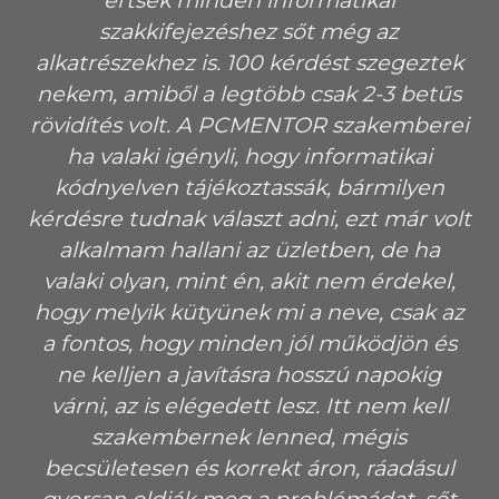
értsek minden informatikai
t
b
szakkifejezéshez sőt még az
ik
alkatrészekhez is. 100 kérdést szegeztek
nekem, amiből a legtöbb csak 2-3 betűs
a
rövidítés volt. A PCMENTOR szakemberei
k a
ha valaki igényli, hogy informatikai

kódnyelven tájékoztassák, bármilyen
kérdésre tudnak választ adni, ezt már volt
alkalmam hallani az üzletben, de ha
valaki olyan, mint én, akit nem érdekel,
hogy melyik kütyünek mi a neve, csak az
a fontos, hogy minden jól működjön és
ne kelljen a javításra hosszú napokig
várni, az is elégedett lesz. Itt nem kell
szakembernek lenned, mégis
becsületesen és korrekt áron, ráadásul