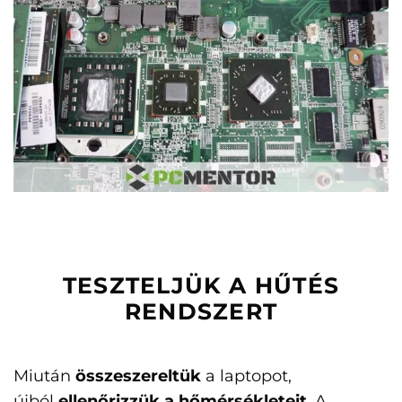
TESZTELJÜK A HŰTÉS
RENDSZERT
Miután
összeszereltük
a laptopot,
újból
ellenőrizzük a hőmérsékleteit
. A