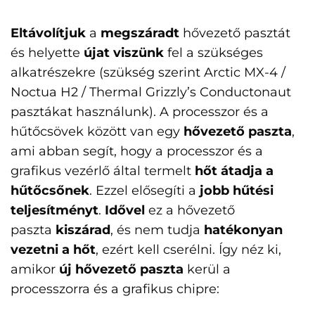
Eltávolítjuk
a
megszáradt
hővezető pasztát
és helyette
újat viszünk
fel a szükséges
alkatrészekre (szükség szerint Arctic MX-4 /
Noctua H2 / Thermal Grizzly’s Conductonaut
pasztákat használunk). A processzor és a
hűtőcsövek között van egy
hővezető paszta
,
ami abban segít, hogy a processzor és a
grafikus vezérlő által termelt
hőt átadja a
hűtőcsőnek
. Ezzel elősegíti a
jobb hűtési
teljesítményt
.
Idővel
ez a hővezető
paszta
kiszárad
, és nem tudja
hatékonyan
vezetni a hőt
, ezért kell cserélni. Így néz ki,
amikor
új hővezető paszta
kerül a
processzorra és a grafikus chipre: