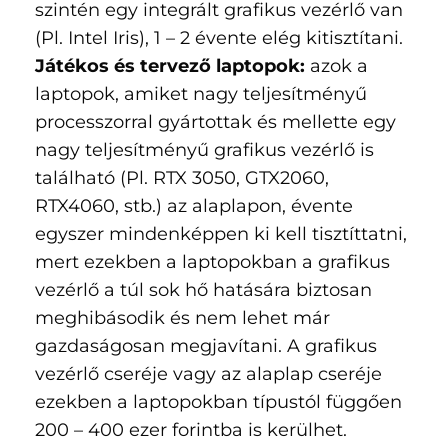
szintén egy integrált grafikus vezérlő van
(Pl. Intel Iris), 1 – 2 évente elég kitisztítani.
Játékos és tervező laptopok:
azok a
laptopok, amiket nagy teljesítményű
processzorral gyártottak és mellette egy
nagy teljesítményű grafikus vezérlő is
található (Pl. RTX 3050, GTX2060,
RTX4060, stb.) az alaplapon, évente
egyszer mindenképpen ki kell tisztíttatni,
mert ezekben a laptopokban a grafikus
vezérlő a túl sok hő hatására biztosan
meghibásodik és nem lehet már
gazdaságosan megjavítani. A grafikus
vezérlő cseréje vagy az alaplap cseréje
ezekben a laptopokban típustól függően
200 – 400 ezer forintba is kerülhet.