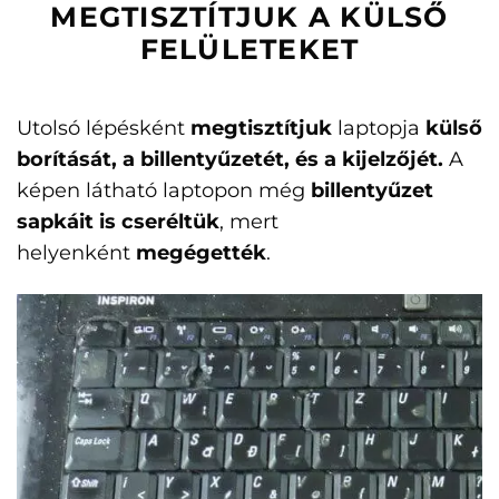
MEGTISZTÍTJUK A KÜLSŐ
FELÜLETEKET
Utolsó lépésként
megtisztítjuk
laptopja
külső
borítását, a billentyűzetét, és a kijelzőjét.
A
képen látható laptopon még
billentyűzet
sapkáit is cseréltük
, mert
helyenként
megégették
.