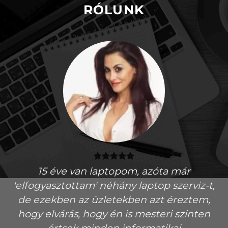
RÓLUNK
e
15 éve van laptopom, azóta már
Na
'elfogyasztottam' néhány laptop szerviz-t,
M
de ezekben az üzletekben azt éreztem,
A
y
hogy elvárás, hogy én is mesteri szinten