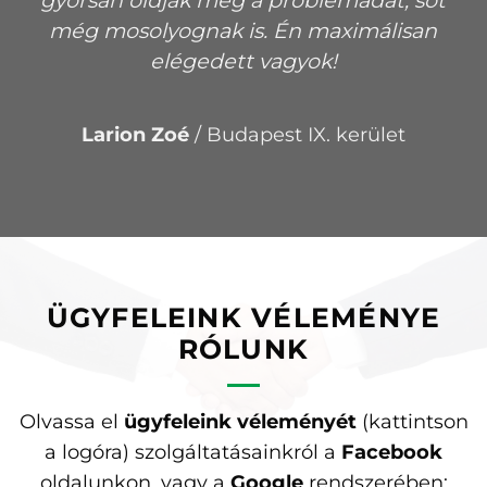
gyorsan oldják meg a problémádat, sőt
még mosolyognak is. Én maximálisan
elégedett vagyok!
Larion Zoé
/
Budapest IX. kerület
ÜGYFELEINK VÉLEMÉNYE
RÓLUNK
Olvassa el
ügyfeleink véleményét
(kattintson
a logóra) szolgáltatásainkról a
Facebook
oldalunkon, vagy a
Google
rendszerében: