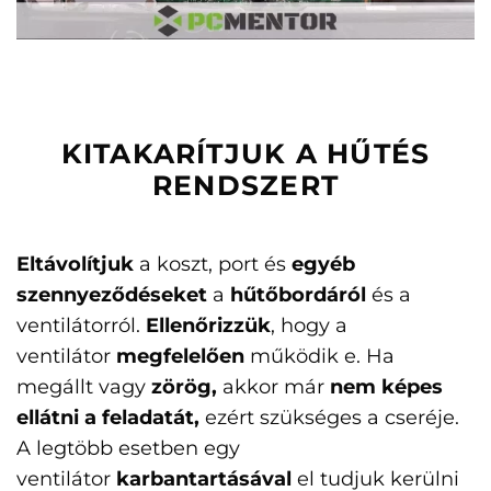
KITAKARÍTJUK A HŰTÉS
RENDSZERT
Eltávolítjuk
a koszt, port és
egyéb
szennyeződéseket
a
hűtőbordáról
és a
ventilátorról.
Ellenőrizzük
, hogy a
ventilátor
megfelelően
működik e. Ha
megállt vagy
zörög,
akkor már
nem képes
ellátni a feladatát,
ezért szükséges a cseréje.
A legtöbb esetben egy
ventilátor
karbantartásával
el tudjuk kerülni