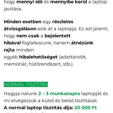
hogy
mennyi idő
és
mennyibe kerül
a laptop
javítása.
Minden esetben
egy
részletes
átvizsgáláson
esik át a laptopja. Ez azt jelenti,
hogy
nem csak
a
bejelentett
hibával
foglalkozunk, hanem
átnézünk
rajta
minden
egyéb
hibalehetőséget
(adattárolót,
memóriát, hűtőrendszert, stb.).
NORMÁL TISZTÍTÁS
Hagyja nálunk
2 – 3 munkanapra
laptopját és
mi elvégezzük a külső és belső tisztítását.
A normál laptop tisztítás díja:
20 000 Ft